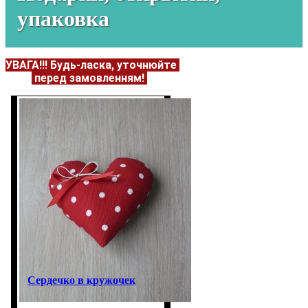
упаковка
УВАГА!!!
Будь-ласка, уточнюйте
НАЯВНІСТЬ та
ЦІНУ
перед замовленням!
Подробнее:
https://flowerave
Сердечко в кружочек