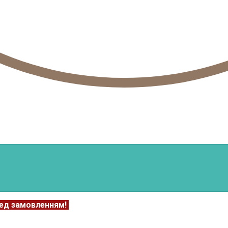
ед замовленням!
Подробнее:
https://floweravenue.com.ua