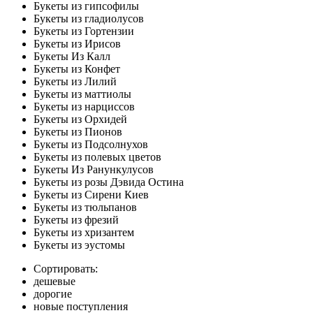
Букеты из гипсофилы
Букеты из гладиолусов
Букеты из Гортензии
Букеты из Ирисов
Букеты Из Калл
Букеты из Конфет
Букеты из Лилий
Букеты из маттиолы
Букеты из нарциссов
Букеты из Орхидей
Букеты из Пионов
Букеты из Подсолнухов
Букеты из полевых цветов
Букеты Из Ранункулусов
Букеты из розы Дэвида Остина
Букеты из Сирени Киев
Букеты из тюльпанов
Букеты из фрезий
Букеты из хризантем
Букеты из эустомы
Сортировать:
дешевые
дорогие
новые поступления