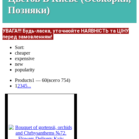
Позняки)
УВАГА!!!
Будь-ласка, уточнюйте НАЯВНІСТЬ та ЦІНУ
перед замовленням!
Sort:
cheaper
expensive
new
popularity
Products
1 —
60
(всего 754)
1
2
3
4
5
...