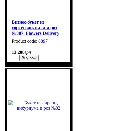
Бизнес-букет из
гортензии, калл и роз
№887. Flowers Delivery
Kyiv
8897
1
13 200
грн
Buy now