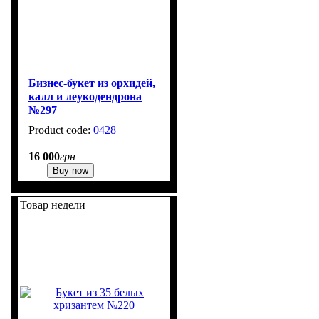
Бизнес-букет из орхидей,
калл и леукодендрона
№297
0428
1
16 000
грн
Buy now
Товар недели