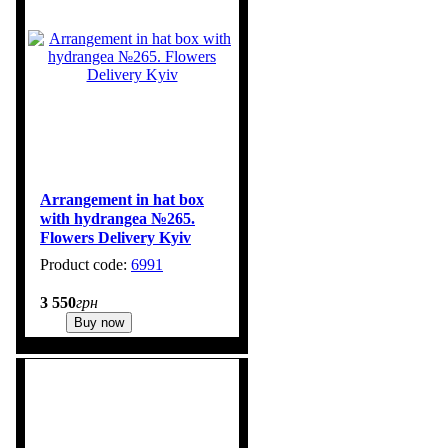
Arrangement in hat box
with hydrangea №265.
Flowers Delivery Kyiv
6991
1
3 550
грн
Buy now