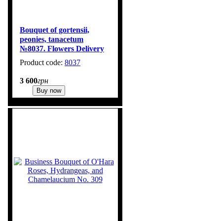
Bouquet of gortensii,
peonies, tanacetum
№8037. Flowers Delivery
Kyiv
8037
3 600
грн
Buy now