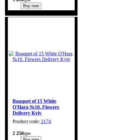
Buy now
Bouquet of 15 White
O'Hara №10. Flowers
Delivery Kyiv
2174
1
2 250
грн
Buy now