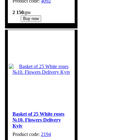
4092
1
2 150
грн
Buy now
Basket of 25 White roses
№10. Flowers Delivery
Kyiv
2194
1