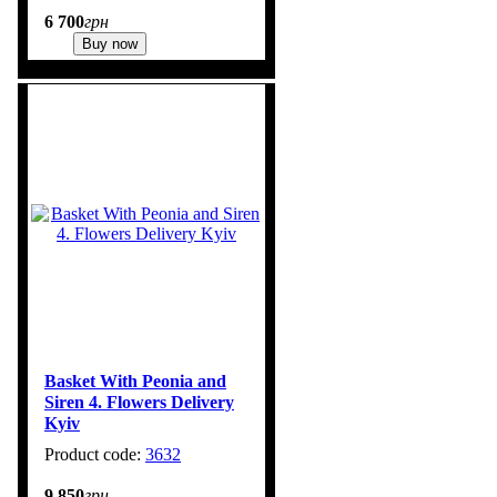
6 700
грн
Buy now
Basket With Peonia and
Siren 4. Flowers Delivery
Kyiv
3632
1
9 850
грн