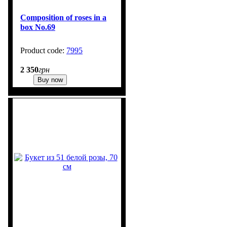
Composition of roses in a
box No.69
7995
1
2 350
грн
Buy now