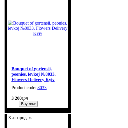
Bouquet of gortensii,
peonies, levkoj №8033.
Flowers Delivery Kyiv
8033
1
3 200
грн
Buy now
Хит продаж