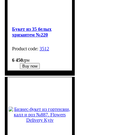
Букет из 35 белых
хризантем №220
3512
1
6 450
грн
Buy now