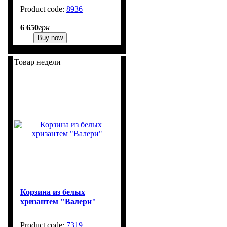
8936
1
6 650
грн
Buy now
Товар недели
Корзина из белых
хризантем "Валери"
7319
1