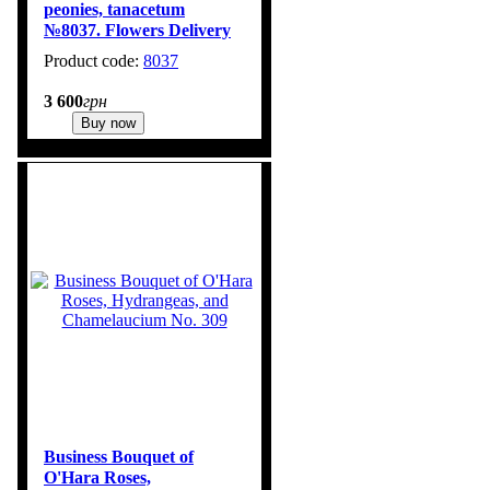
peonies, tanacetum
№8037. Flowers Delivery
Kyiv
8037
3 600
грн
Buy now
Business Bouquet of
O'Hara Roses,