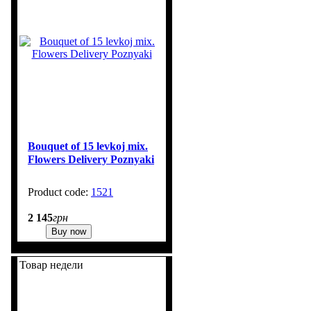
Bouquet of 15 levkoj mix.
Flowers Delivery Poznyaki
1521
1
2 145
грн
Buy now
Товар недели