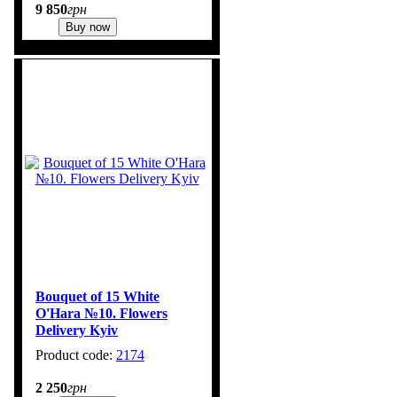
9 850
грн
Buy now
Bouquet of 15 White
O'Hara №10. Flowers
Delivery Kyiv
2174
1
2 250
грн