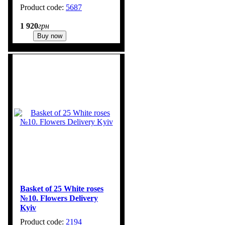
5687
1 920
грн
Buy now
Basket of 25 White roses
№10. Flowers Delivery
Kyiv
2194
1