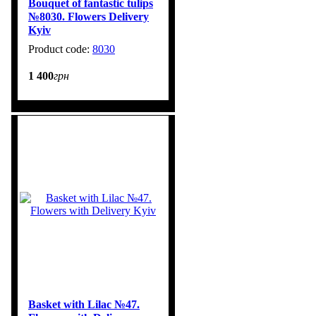
Bouquet of fantastic tulips
№8030. Flowers Delivery
Kyiv
8030
6
1 400
грн
Basket with Lilac №47.