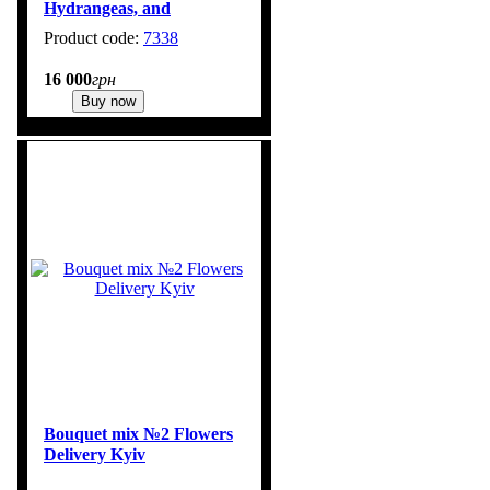
Hydrangeas, and
Chamelaucium No. 309
7338
16 000
грн
Buy now
Bouquet mix №2 Flowers
Delivery Kyiv