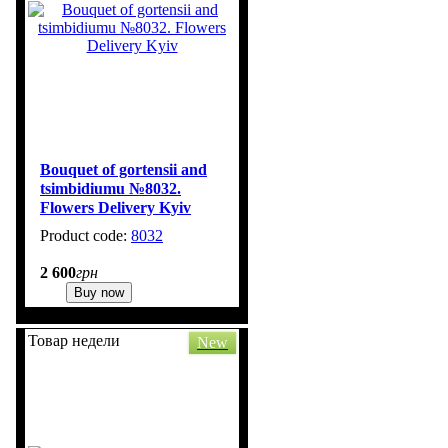
Bouquet of gortensii and
tsimbidiumu №8032.
Flowers Delivery Kyiv
8032
2
2 600
грн
Buy now
Товар недели
New