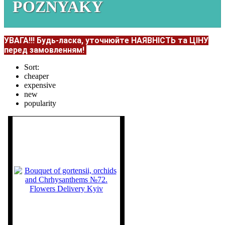
POZNYAKY
УВАГА!!!
Будь-ласка, уточнюйте НАЯВНІСТЬ та ЦІНУ
перед замовленням!
Sort:
cheaper
expensive
new
popularity