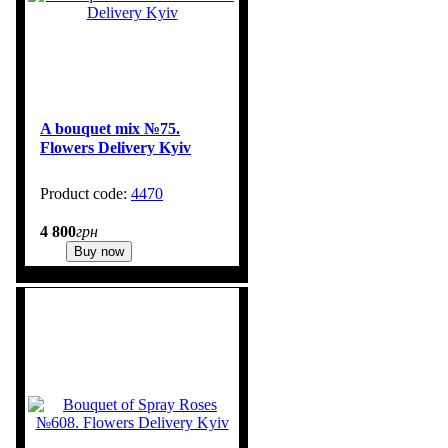
A bouquet mix №75.
Flowers Delivery Kyiv
4470
3
4 800
грн
Buy now