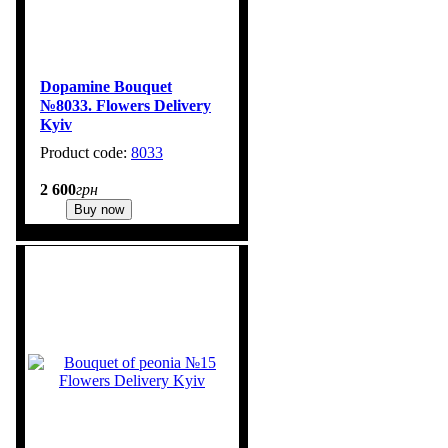
Dopamine Bouquet
№8033. Flowers Delivery
Kyiv
8033
5
2 600
грн
Buy now