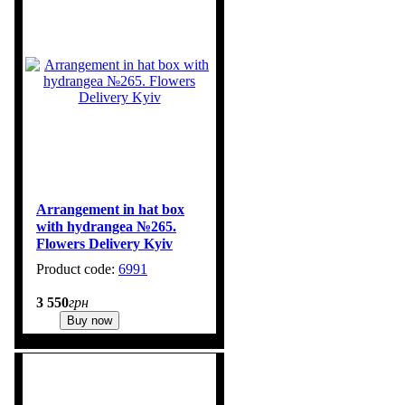
Arrangement in hat box
with hydrangea №265.
Flowers Delivery Kyiv
6991
1
3 550
грн
Buy now