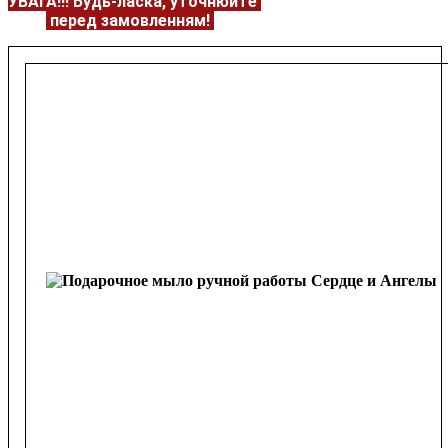
УВАГА!!!
Будь-ласка, уточнюйте
НАЯВНІСТЬ та
ЦІНУ
перед замовленням!
Подробнее:
https://flowerave