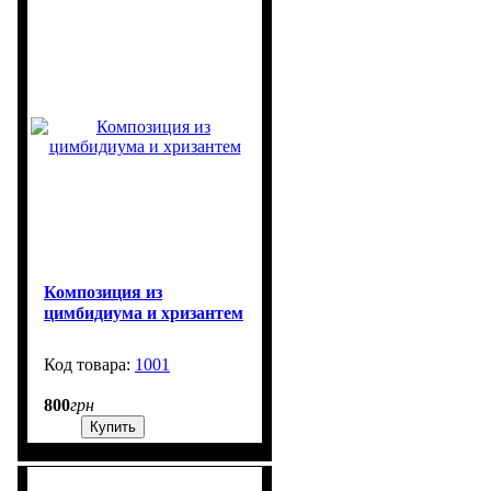
Композиция из
цимбидиума и хризантем
1001
99999
800
грн
Купить