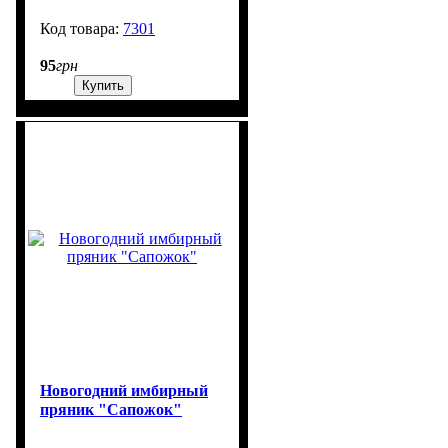
7301
99999
95
грн
Купить
Новогодний имбирный
пряник "Сапожок"