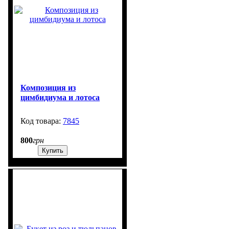
Композиция из
цимбидиума и лотоса
7845
99999
800
грн
Купить