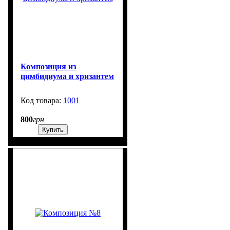
Композиция из
цимбидиума и хризантем
1001
99999
800
грн
Купить