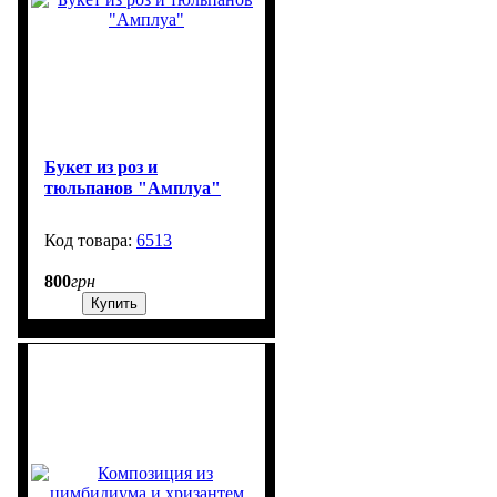
Букет из роз и
тюльпанов "Амплуа"
6513
99999
800
грн
Купить