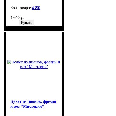
4390
270
4 650
грн
Купить
Букет из пионов, фрезий
и роз "Мистерия"