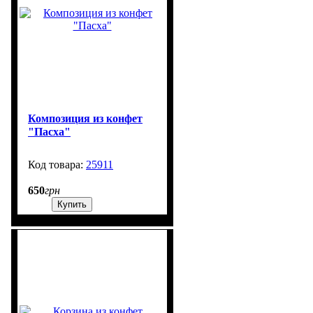
Композиция из конфет
"Пасха"
25911
99999
650
грн
Купить