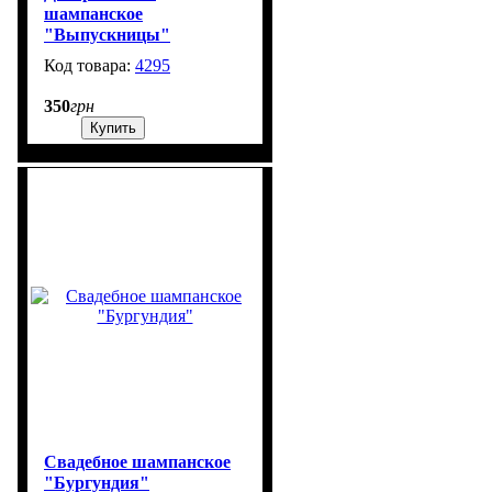
шампанское
"Выпускницы"
4295
99999
350
грн
Купить
Свадебное шампанское
"Бургундия"