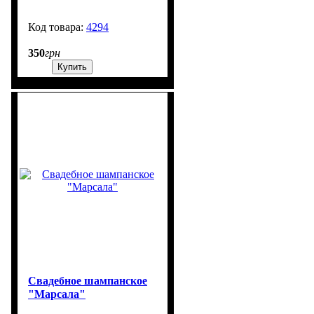
4294
99999
350
грн
Купить
Свадебное шампанское
"Марсала"