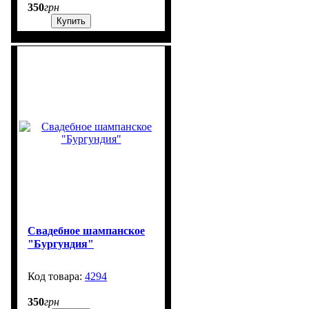
350
грн
Купить
Свадебное шампанское
"Бургундия"
4294
99999
350
грн