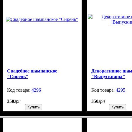
Свадебное шампанское
Декоративное шам
"Сирень"
"Выпускницы"
4296
99999
4295
350
грн
350
грн
Купить
Купить