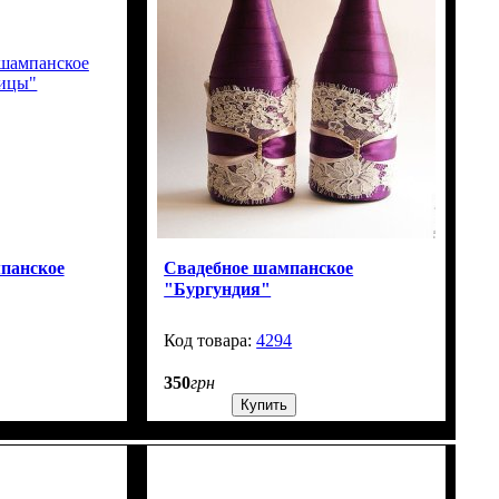
панское
Свадебное шампанское
"Бургундия"
99999
4294
99999
350
грн
Купить