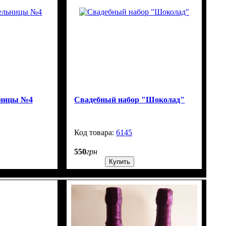
ьницы №4
Свадебный набор "Шоколад"
1303
6145
99999
550
грн
Купить