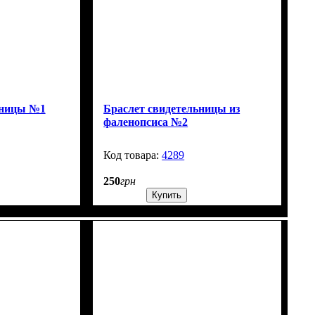
ьницы №1
Браслет свидетельницы из
фаленопсиса №2
1300
4289
1301
250
грн
Купить