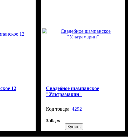
ское 12
Свадебное шампанское
"Ультрамарин"
99999
4292
99999
350
грн
Купить