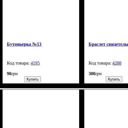
Бутоньерка №13
Браслет свидетел
4195
99999
4288
90
грн
300
грн
Купить
Купить