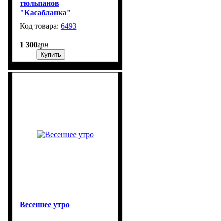
тюльпанов
"Касабланка"
6493
3550
1 300
грн
Купить
Весеннее утро