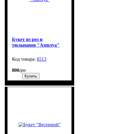
Букет из роз и
тюльпанов "Амплуа"
6513
99999
800
грн
Купить