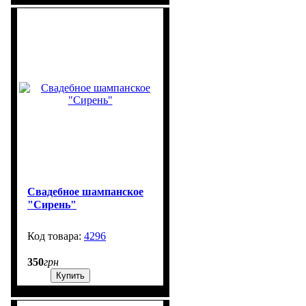
Свадебное шампанское
"Сирень"
4296
99999
350
грн
Купить