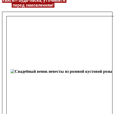
УВАГА!!!
Будь-ласка, уточнюйте
НАЯВНІСТЬ та
ЦІНУ
перед замовленням!
Подробнее:
https://flowerave