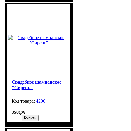
Свадебное шампанское
"Сирень"
4296
99999
350
грн
Купить