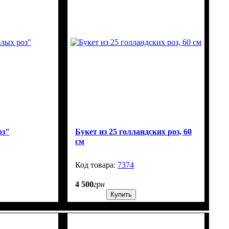
оз"
Букет из 25 голландских роз, 60
см
306
7374
100
4 500
грн
Купить