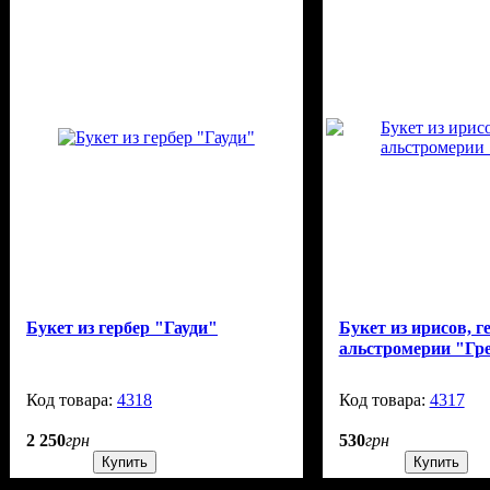
Букет из гербер "Гауди"
Букет из ирисов, г
альстромерии "Гр
4318
150
4317
2 250
грн
530
грн
Купить
Купить