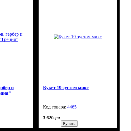
ербер и
Букет 19 эустом микс
еция"
99999
4465
500
3 620
грн
Купить