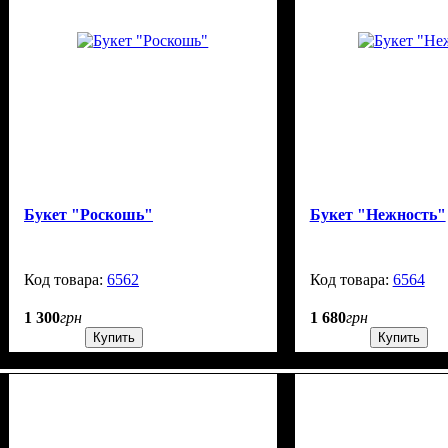
Букет "Роскошь"
Букет "Нежность"
6562
99999
6564
1 300
грн
1 680
грн
Купить
Купить