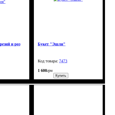
резий и роз
Букет "Эшли"
250
7473
99999
1 600
грн
Купить