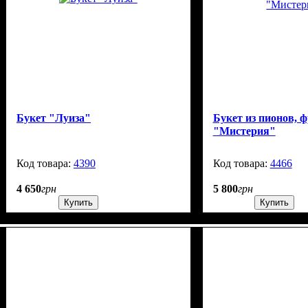
Букет "Луиза"
Букет из пионов, ф
"Мистерия"
4390
270
4466
4 650
грн
5 800
грн
Купить
Купить