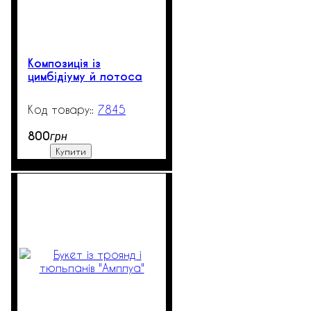
Композиція із
цимбідіуму й лотоса
7845
99999
800
грн
Купити