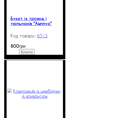
Букет із троянд і
тюльпанів "Амплуа"
6513
99999
800
грн
Купити