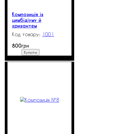
Композиція із
цимбідіуму й
хризантем
1001
99999
800
грн
Купити