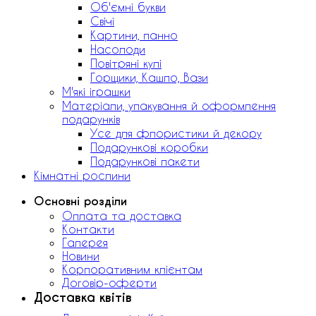
Об'ємні букви
Свічі
Картини, панно
Насолоди
Повітряні кулі
Горщики, Кашпо, Вази
М'які іграшки
Матеріали, упакування й оформлення
подарунків
Усе для флористики й декору
Подарункові коробки
Подарункові пакети
Кімнатні рослини
Основні розділи
Оплата та доставка
Контакти
Галерея
Новини
Корпоративним клієнтам
Договір-оферти
Доставка квітів