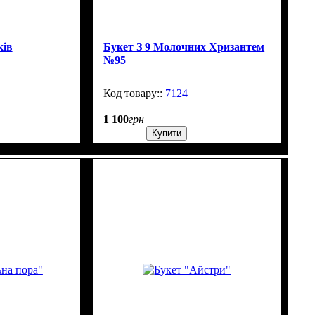
ків
Букет З 9 Молочних Хризантем
№95
505
7124
600
1 100
грн
Купити