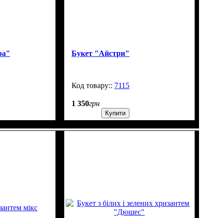
ра"
Букет "Айстри"
2000
7115
99999
1 350
грн
Купити