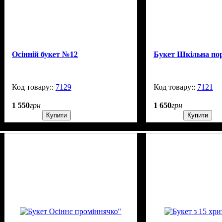
Осінній букет №12
Букет Шкільна по
7129
900
7121
1 550
грн
1 650
грн
Купити
Купити