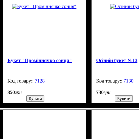
Букет "Проміннячко сонця"
Осінній букет №13
7128
99999
7130
850
грн
730
грн
Купити
Купити