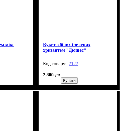
ем мікс
Букет з білих і зелених
хризантем "Дюшес"
99999
7127
99999
2 800
грн
Купити