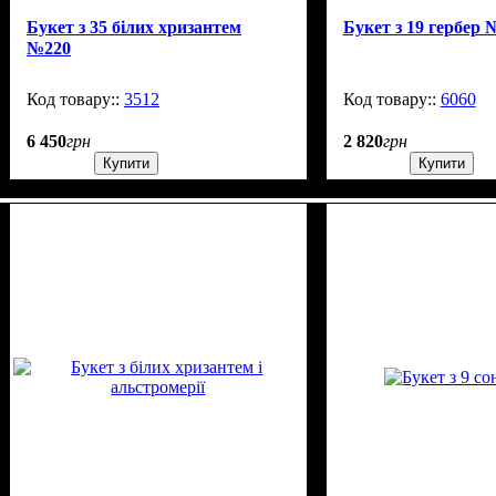
Букет з 35 білих хризантем
Букет з 19 гербер 
№220
3512
1
6060
6 450
грн
2 820
грн
Купити
Купити