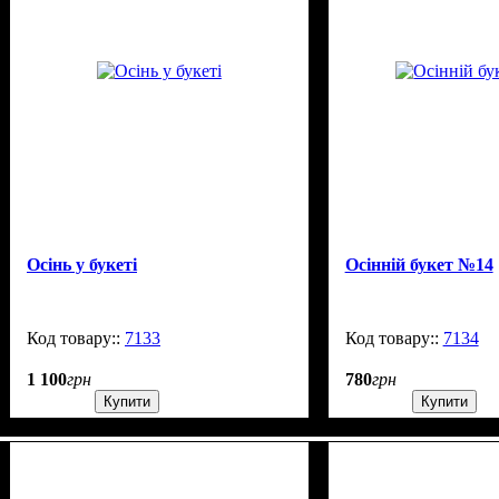
Осінь у букеті
Осінній букет №14
7133
99999
7134
1 100
грн
780
грн
Купити
Купити