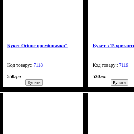
Букет Осіннє проміннячко"
Букет з 15 хризант
7118
99999
7119
550
грн
530
грн
Купити
Купити