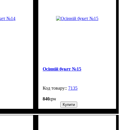
Осінній букет №15
99999
7135
99999
840
грн
Купити