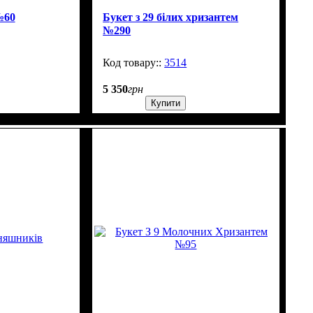
№60
Букет з 29 білих хризантем
№290
7
3514
30
5 350
грн
Купити