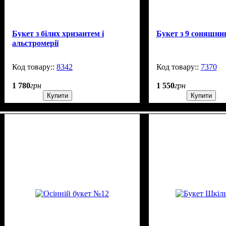
Букет з білих хризантем і
Букет з 9 соняшни
альстромерії
8342
200
7370
1 780
грн
1 550
грн
Купити
Купити