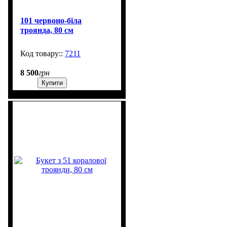
101 червоно-біла
троянда, 80 см
7211
601
8 500
грн
Купити