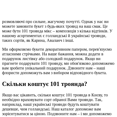
розмовляючі про сильне, жагучому почутті. Однак у нас ви
можете замовити букет з будь-яких троянд на ваш смак. Це
може бути 101 троянда мікс – композиція з кілька відтінків. У
нашому асортиментах є голландські й українські троянди,
таких сортів, як Карина, Аваланч і інші.
Ми оформляємо букети декоративним папером, перев'язуємо
атласними стрічками. На ваше бажання, можна додати в
подарунок листівку або солодкий подарунок. Якщо ви
прагнете подарувати 101 троянду, ми обов'язково допоможемо
вам зробити унікальний подарунок. Дзвоните нам – наші
флористи допоможуть вам з вибором відповідного букета.
Скільки коштує 101 троянда?
Якщо вас цікавить, скільки коштує 101 троянда в Києву, то
необхідно враховувати сорт обраної Вами троянди. Так,
наприклад, наші українські троянди будуть коштувати
дешевше, чим голландські. Наш каталог допоможе вам
зорієнтуватися за ціною. Подзвоните нам – і ми допоможемо