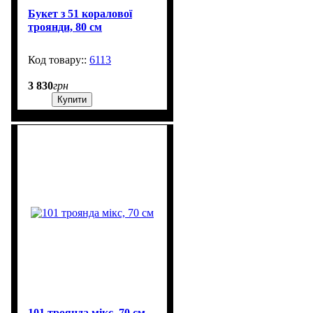
Букет з 51 коралової
троянди, 80 см
6113
602
3 830
грн
Купити
101 троянда мікс, 70 cм