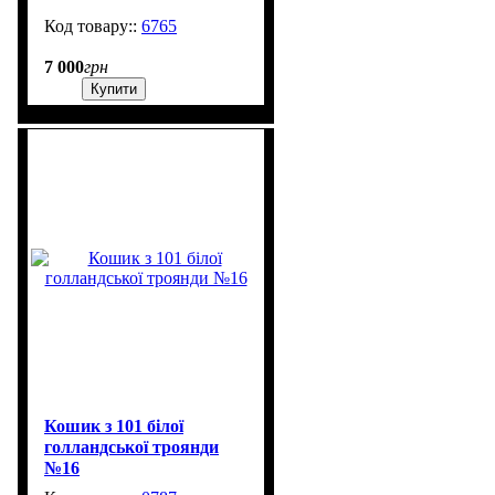
6765
609
7 000
грн
Купити
Кошик з 101 білої
голландської троянди
№16