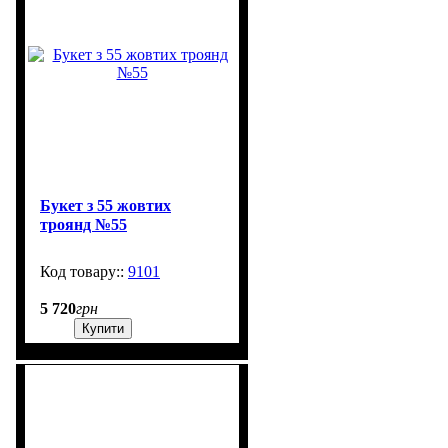
Букет з 55 жовтих
троянд №55
9101
20
5 720
грн
Купити