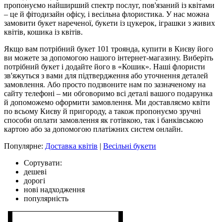
пропонуємо найширший спектр послуг, пов'язаний із квітами
– це й фітодизайн офісу, і весільна флористика. У нас можна
замовити букет нареченої, букети із цукерок, іграшки з живих
квітів, кошика із квітів.
Якщо вам потрібний букет 101 троянда, купити в Києву його
ви можете за допомогою нашого інтернет-магазину. Виберіть
потрібний букет і додайте його в «Кошик». Наші флористи
зв'яжуться з вами для підтвердження або уточнення деталей
замовлення. Або просто подзвоните нам по зазначеному на
сайту телефоні – ми обговоримо всі деталі вашого подарунка
й допоможемо оформити замовлення. Ми доставляємо квіти
по всьому Києву й пригороду, а також пропонуємо зручні
способи оплати замовлення як готівкою, так і банківською
картою або за допомогою платіжних систем онлайн.
Популярне:
Доставка квітів
|
Весільні букети
Сортувати:
дешеві
дорогі
нові надходження
популярність