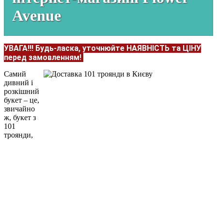
Avenue
УВАГА!!!
Будь-ласка, уточнюйте НАЯВНІСТЬ та ЦІНУ
перед замовленням!
Самий
дивний і
розкішний
букет – це,
звичайно
ж, букет з
101
троянди,