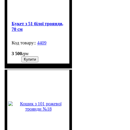
Букет з 51 білої троянди,
70 см
4409
600
3 500
грн
Купити