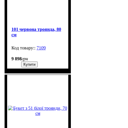
101 червона троянда, 80
см
7109
599
9 898
грн
Купити