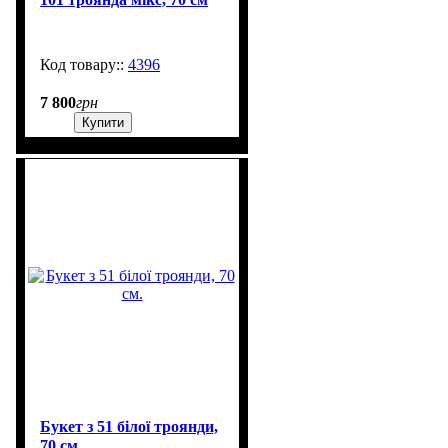
4396
602
7 800
грн
Купити
Букет з 51 білої троянди,
70 см.