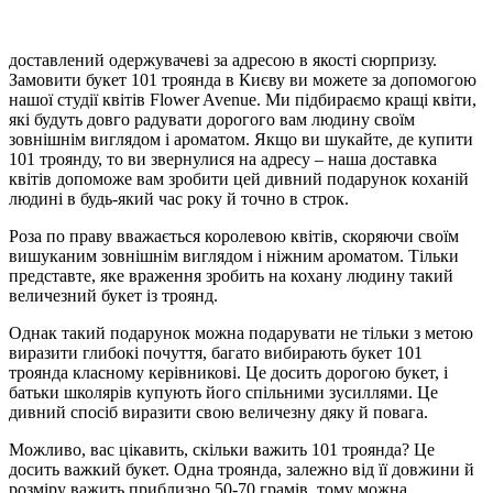
доставлений одержувачеві за адресою в якості сюрпризу.
Замовити букет 101 троянда в Києву ви можете за допомогою
нашої студії квітів Flower Avenue. Ми підбираємо кращі квіти,
які будуть довго радувати дорогого вам людину своїм
зовнішнім виглядом і ароматом. Якщо ви шукайте, де купити
101 троянду, то ви звернулися на адресу – наша доставка
квітів допоможе вам зробити цей дивний подарунок коханій
людині в будь-який час року й точно в строк.
Роза по праву вважається королевою квітів, скоряючи своїм
вишуканим зовнішнім виглядом і ніжним ароматом. Тільки
представте, яке враження зробить на кохану людину такий
величезний букет із троянд.
Однак такий подарунок можна подарувати не тільки з метою
виразити глибокі почуття, багато вибирають букет 101
троянда класному керівникові. Це досить дорогою букет, і
батьки школярів купують його спільними зусиллями. Це
дивний спосіб виразити свою величезну дяку й повага.
Можливо, вас цікавить, скільки важить 101 троянда? Це
досить важкий букет. Одна троянда, залежно від її довжини й
розміру важить приблизно 50-70 грамів, тому можна