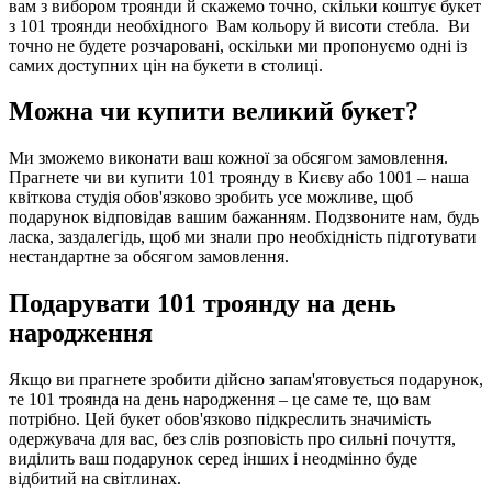
вам з вибором троянди й скажемо точно, скільки коштує букет
з 101 троянди необхідного Вам кольору й висоти стебла. Ви
точно не будете розчаровані, оскільки ми пропонуємо одні із
самих доступних цін на букети в столиці.
Можна чи купити великий букет?
Ми зможемо виконати ваш кожної за обсягом замовлення.
Прагнете чи ви купити 101 троянду в Києву або 1001 – наша
квіткова студія обов'язково зробить усе можливе, щоб
подарунок відповідав вашим бажанням. Подзвоните нам, будь
ласка, заздалегідь, щоб ми знали про необхідність підготувати
нестандартне за обсягом замовлення.
Подарувати 101 троянду на день
народження
Якщо ви прагнете зробити дійсно запам'ятовується подарунок,
те 101 троянда на день народження – це саме те, що вам
потрібно. Цей букет обов'язково підкреслить значимість
одержувача для вас, без слів розповість про сильні почуття,
виділить ваш подарунок серед інших і неодмінно буде
відбитий на світлинах.