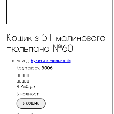
Кошик з 51 малинового
тюльпана №60
Букети з тюльпанів
5006


4 780
грн
В наявності
В КОШИК