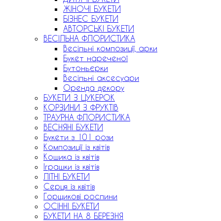
ЖІНОЧІ БУКЕТИ
БІЗНЕС БУКЕТИ
АВТОРСЬКІ БУКЕТИ
ВЕСІЛЬНА ФЛОРИСТИКА
Весільні композиції, арки
Букет нареченої
Бутоньєрки
Весільні аксесуари
Оренда декору
БУКЕТИ З ЦУКЕРОК
КОРЗИНИ З ФРУКТІВ
ТРАУРНА ФЛОРИСТИКА
ВЕСНЯНІ БУКЕТИ
Букети з 101 рози
Композиції із квітів
Кошика із квітів
Іграшки із квітів
ЛІТНІ БУКЕТИ
Серця із квітів
Горщикові рослини
ОСІННІ БУКЕТИ
БУКЕТИ НА 8 БЕРЕЗНЯ