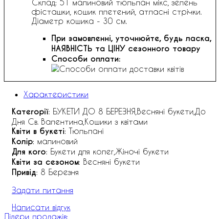
Склад: 51 малиновий тюльпан мікс, зелень
фісташки, кошик плетений, атласні стрічки.
Діаметр кошика - 30 см.
При замовленні, уточнюйте, будь ласка,
НАЯВНІСТЬ та ЦІНУ сезонного товару
Способи оплати:
Характеристики
Категорії
: БУКЕТИ ДО 8 БЕРЕЗНЯ,Весняні букети,До
Дня Св. Валентина,Кошики з квітами
Квіти в букеті
: Тюльпані
Колір
: малиновий
Для кого
: Букети для колег,Жіночі букети
Квіти за сезоном
: Весняні букети
Привід
: 8 Березня
Задати питання
Написати відгук
Лідери продажів: