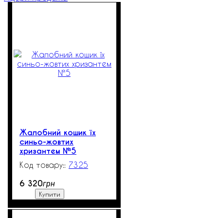
Жалобний кошик їх
синьо-жовтих
хризантем №5
7325
531
6 320
грн
Купити