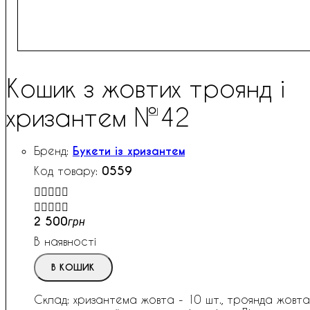
Кошик з жовтих троянд і
хризантем №42
Букети із хризантем
0559


2 500
грн
В наявності
В КОШИК
Склад: хризантема жовта - 10 шт., троянда жовта 