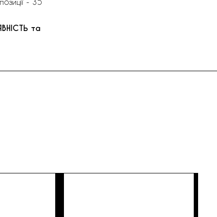
озиції - 35
ЯВНІСТЬ та