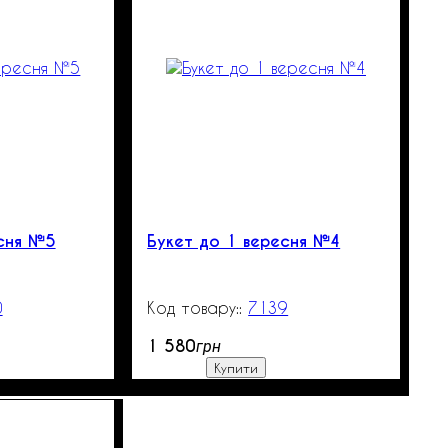
есня №5
Букет до 1 вересня №4
0
99999
7139
99999
1 580
грн
Купити