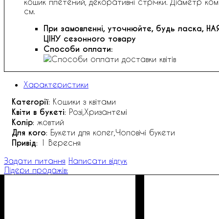
кошик плетений, декоративні стрічки. Діаметр комп
см.
При замовленні, уточнюйте, будь ласка,
НА
ЦІНУ сезонного товару
Способи оплати:
Характеристики
Категорії
: Кошики з квітами
Квіти в букеті
: Розі,Хризантемі
Колір
: жовтий
Для кого
: Букети для колег,Чоловічі букети
Привід
: 1 Вересня
Задати питання
Написати відгук
Лідери продажів: