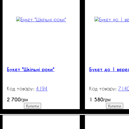
Букет "Шкільні роки"
Букет до 1 вер
4194
99999
714
2 700
1 580
грн
грн
Купити
Купити