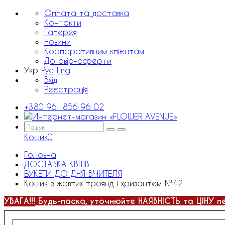
Оплата та доставка
Контакти
Галерея
Новини
Корпоративним клієнтам
Договір-оферти
Укр
Рус
Eng
Вхід
Реєстрація
+380 96 856 96 02
Кошик
0
Головна
ДОСТАВКА КВІТІВ
БУКЕТИ ДО ДНЯ ВЧИТЕЛЯ
Кошик з жовтих троянд і хризантем №42
УВАГА!!!
Будь-ласка, уточнюйте НАЯВНІСТЬ та ЦІНУ п