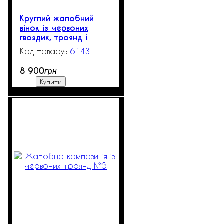
Круглий жалобний
вінок із червоних
гвоздик, троянд і
гербер №1
6143
519
8 900
грн
Купити