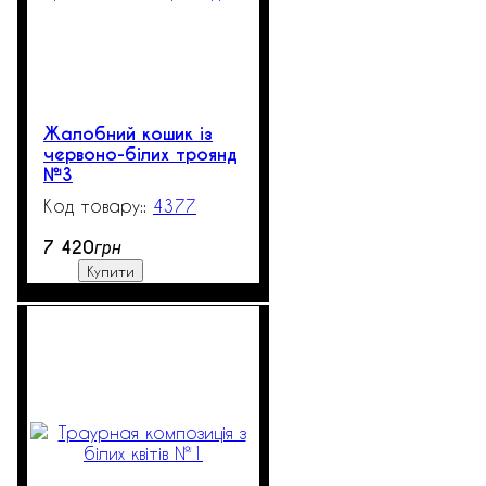
Жалобний кошик із
червоно-білих троянд
№3
4377
518
7 420
грн
Купити