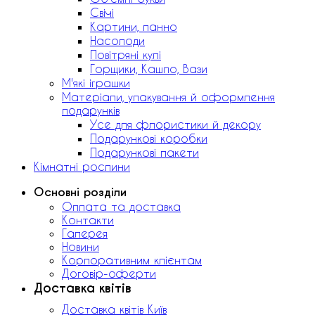
Свічі
Картини, панно
Насолоди
Повітряні кулі
Горщики, Кашпо, Вази
М'які іграшки
Матеріали, упакування й оформлення
подарунків
Усе для флористики й декору
Подарункові коробки
Подарункові пакети
Кімнатні рослини
Основні розділи
Оплата та доставка
Контакти
Галерея
Новини
Корпоративним клієнтам
Договір-оферти
Доставка квітів
Доставка квітів Київ