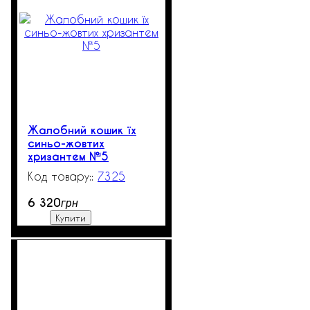
Жалобний кошик їх
синьо-жовтих
хризантем №5
7325
531
6 320
грн
Купити