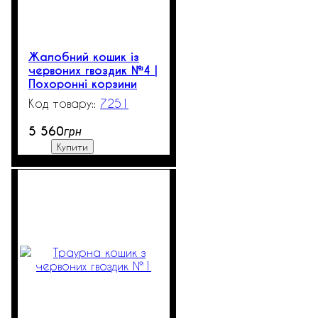
Жалобний кошик із
червоних гвоздик №4 |
Похоронні корзини
Київ
7251
505
5 560
грн
Купити