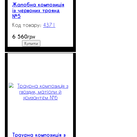
Жалобна композиція
із червоних троянд
№5
4371
528
6 560
грн
Купити
Траурна композиція з