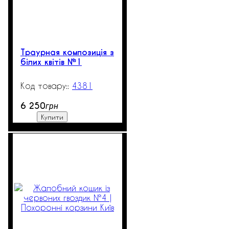
Траурная композиція з
білих квітів №1
4381
523
6 250
грн
Купити