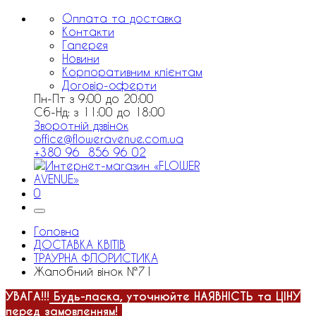
Оплата та доставка
Контакти
Галерея
Новини
Корпоративним клієнтам
Договір-оферти
Пн-Пт з 9:00 до 20:00
Сб-Нд: з 11:00 до 18:00
Зворотній дзвінок
office@floweravenue.com.ua
+380 96 856 96 02
0
Головна
ДОСТАВКА КВІТІВ
ТРАУРНА ФЛОРИСТИКА
Жалобний вінок №71
УВАГА!!!
Будь-ласка, уточнюйте НАЯВНІСТЬ та ЦІНУ
перед замовленням!