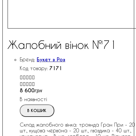
Жалобний вінок №71
Букет з Роз
7171


8 600
грн
В наявності
В КОШИК
Склад жалобного вінка: троянда Гран При - 20
шт., кущова червона - 20 шт., гвоздика - 40 шт.,