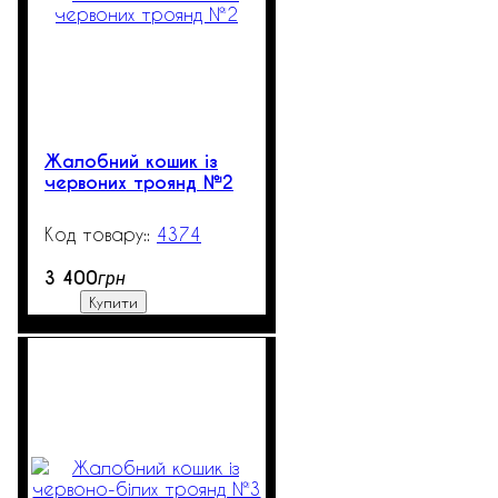
Жалобний кошик із
червоних троянд №2
4374
551
3 400
грн
Купити