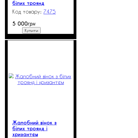
білих троянд
7475
534
5 000
грн
Купити
Жалобний вінок з
білих троянд і
хризантем