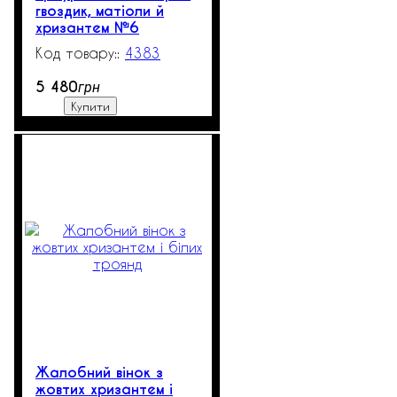
гвоздик, матіоли й
хризантем №6
4383
521
5 480
грн
Купити
Жалобний вінок з
жовтих хризантем і