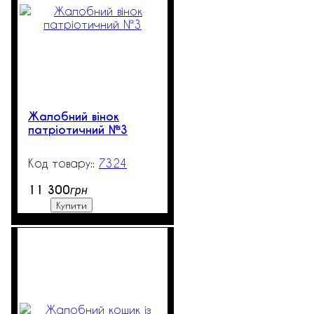
Жалобний вінок
патріотичний №3
7324
532
11 300
грн
Купити