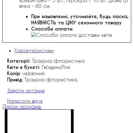
хризантема - 5 шт., гербера - 10 шт. Діаметр
вінка - 60 см.
При замовленні, уточнюйте, будь ласка,
НАЯВНІСТЬ та ЦІНУ сезонного товару
Способи оплати:
Характеристики
Категорії
: Траурна флористика
Квіти в букеті
: Гвоздики,Розі
Колір
: червоний
Привід
: Траурна флористика
Задати питання
Написати відгук
Лідери продажів: