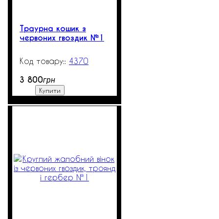
Траурна кошик з
червоних гвоздик №1
4370
557
3 800
грн
Купити