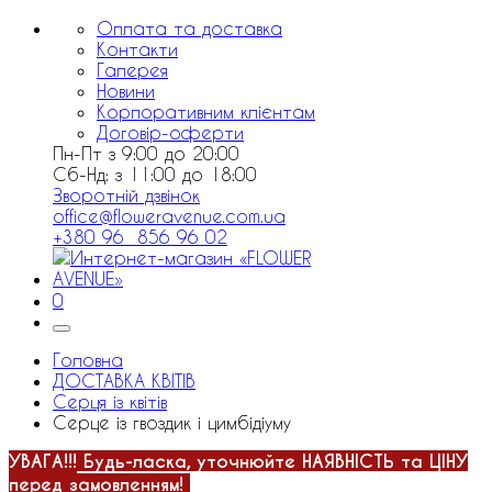
Оплата та доставка
Контакти
Галерея
Новини
Корпоративним клієнтам
Договір-оферти
Пн-Пт з 9:00 до 20:00
Сб-Нд: з 11:00 до 18:00
Зворотній дзвінок
office@floweravenue.com.ua
+380 96 856 96 02
0
Головна
ДОСТАВКА КВІТІВ
Серця із квітів
Серце із гвоздик і цимбідіуму
УВАГА!!!
Будь-ласка, уточнюйте НАЯВНІСТЬ та ЦІНУ
перед замовленням!