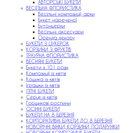
АВТОРСЬКІ БУКЕТИ
ВЕСІЛЬНА ФЛОРИСТИКА
Весільні композиції, арки
Букет нареченої
Бутоньєрки
Весільні аксесуари
Оренда декору
БУКЕТИ З ЦУКЕРОК
КОРЗИНИ З ФРУКТІВ
ТРАУРНА ФЛОРИСТИКА
ВЕСНЯНІ БУКЕТИ
Букети з 101 рози
Композиції із квітів
Кошика із квітів
Іграшки із квітів
ЛІТНІ БУКЕТИ
Серця із квітів
Горщикові рослини
ОСІННІ БУКЕТИ
БУКЕТИ НА 8 БЕРЕЗНЯ
КОРПОРАТИВНІ БУКЕТИ ДО 8 БЕРЕЗНЯ
НОВОРІЧНІ ВІНКИ, КОРЗИНИ, ПОДАРУНКИ
НОВОРІЧНІ КОМПОЗИЦІЇ, БУКЕТИ