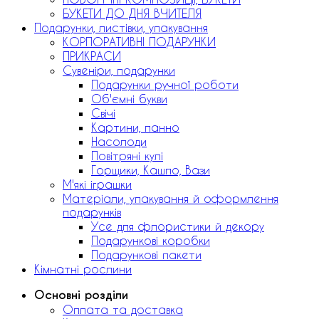
БУКЕТИ ДО ДНЯ ВЧИТЕЛЯ
Подарунки, листівки, упакування
КОРПОРАТИВНІ ПОДАРУНКИ
ПРИКРАСИ
Сувеніри, подарунки
Подарунки ручної роботи
Об'ємні букви
Свічі
Картини, панно
Насолоди
Повітряні кулі
Горщики, Кашпо, Вази
М'які іграшки
Матеріали, упакування й оформлення
подарунків
Усе для флористики й декору
Подарункові коробки
Подарункові пакети
Кімнатні рослини
Основні розділи
Оплата та доставка