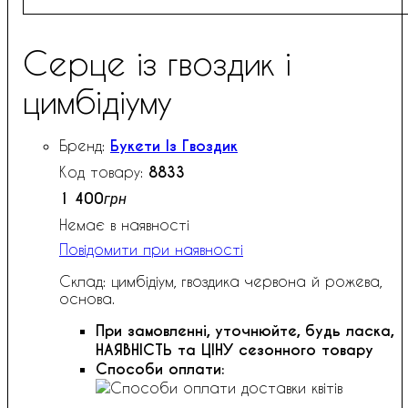
Серце із гвоздик і
цимбідіуму
Букети Із Гвоздик
8833
1 400
грн
Немає в наявності
Повідомити при наявності
Склад: цимбідіум, гвоздика червона й рожева,
основа.
При замовленні, уточнюйте, будь ласка,
НАЯВНІСТЬ та ЦІНУ сезонного товару
Способи оплати: