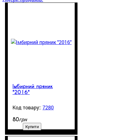
Імбирний пряник
"2016"
7280
99999
грн
80
Купити