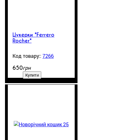
Цукерки "Ferrero
Rocher"
7266
600
грн
650
Купити