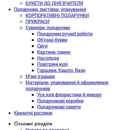
БУКЕТИ ДО ДНЯ ВЧИТЕЛЯ
Подарунки, листівки, упакування
КОРПОРАТИВНІ ПОДАРУНКИ
ПРИКРАСИ
Сувеніри, подарунки
Подарунки ручної роботи
Об'ємні букви
Свічі
Картини, панно
Насолоди
Повітряні кулі
Горщики, Кашпо, Вази
М'які іграшки
Матеріали, упакування й оформлення
подарунків
Усе для флористики й декору
Подарункові коробки
Подарункові пакети
Кімнатні рослини
Основні розділи
Оплата та доставка