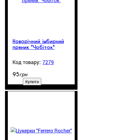
Новорічний імбирний
пряник "Чобіток"
7279
99999
грн
95
Купити