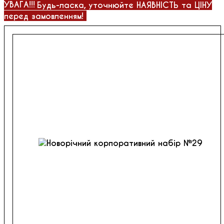
УВАГА!!!
Будь-ласка, уточнюйте НАЯВНІСТЬ та ЦІНУ
перед замовленням!