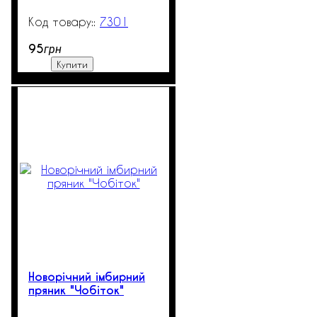
7301
99999
95
грн
Купити
Новорічний імбирний
пряник "Чобіток"