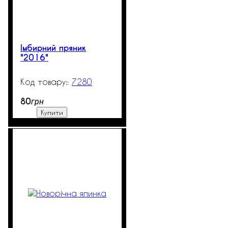
Імбирний пряник
"2016"
7280
99999
80
грн
Купити