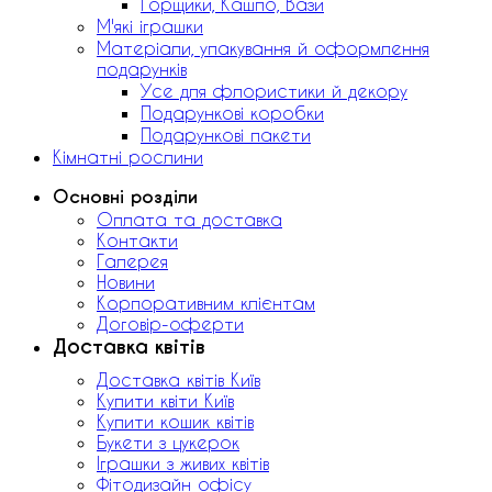
Горщики, Кашпо, Вази
М'які іграшки
Матеріали, упакування й оформлення
подарунків
Усе для флористики й декору
Подарункові коробки
Подарункові пакети
Кімнатні рослини
Основні розділи
Оплата та доставка
Контакти
Галерея
Новини
Корпоративним клієнтам
Договір-оферти
Доставка квітів
Доставка квітів Київ
Купити квіти Київ
Купити кошик квітів
Букети з цукерок
Іграшки з живих квітів
Фітодизайн офісу