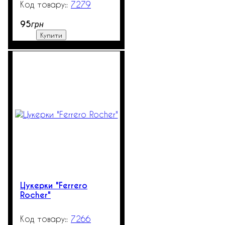
7279
99999
95
грн
Купити
Цукерки "Ferrero
Rocher"
7266
600