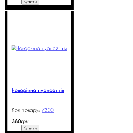
Купити
Новорічна пуансеттія
7300
99999
380
грн
Купити