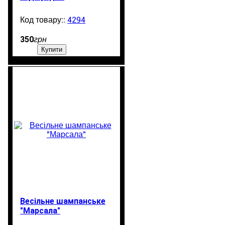
4294
99999
350
грн
Купити
Весільне шампанське
"Марсала"