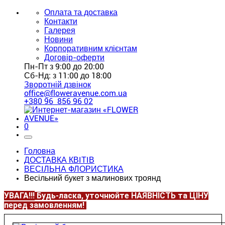
Оплата та доставка
Контакти
Галерея
Новини
Корпоративним клієнтам
Договір-оферти
Пн-Пт з 9:00 до 20:00
Сб-Нд: з 11:00 до 18:00
Зворотній дзвінок
office@floweravenue.com.ua
+380 96 856 96 02
0
Головна
ДОСТАВКА КВІТІВ
ВЕСІЛЬНА ФЛОРИСТИКА
Весільний букет з малинових троянд
УВАГА!!!
Будь-ласка, уточнюйте НАЯВНІСТЬ та ЦІНУ
перед замовленням!