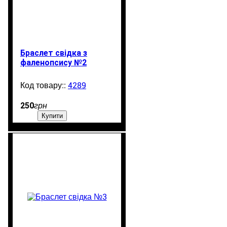
Браслет свідка з
фаленопсису №2
4289
1301
250
грн
Купити