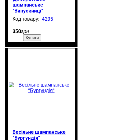
шампанське
"Випускниці"
4295
99999
350
грн
Купити
Весільне шампанське
"Бургундія"