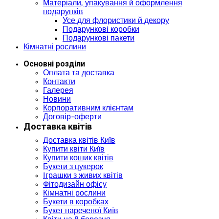
Матеріали, упакування й оформлення
подарунків
Усе для флористики й декору
Подарункові коробки
Подарункові пакети
Кімнатні рослини
Основні розділи
Оплата та доставка
Контакти
Галерея
Новини
Корпоративним клієнтам
Договір-оферти
Доставка квітів
Доставка квітів Київ
Купити квіти Київ
Купити кошик квітів
Букети з цукерок
Іграшки з живих квітів
Фітодизайн офісу
Кімнатні рослини
Букети в коробках
Букет нареченої Київ