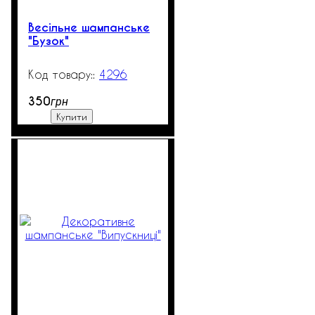
Весільне шампанське
"Бузок"
4296
99999
350
грн
Купити