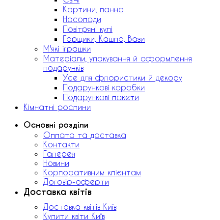
Картини, панно
Насолоди
Повітряні кулі
Горщики, Кашпо, Вази
М'які іграшки
Матеріали, упакування й оформлення
подарунків
Усе для флористики й декору
Подарункові коробки
Подарункові пакети
Кімнатні рослини
Основні розділи
Оплата та доставка
Контакти
Галерея
Новини
Корпоративним клієнтам
Договір-оферти
Доставка квітів
Доставка квітів Київ
Купити квіти Київ