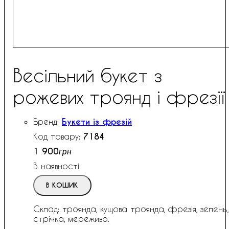
Весільний букет з
рожевих троянд і фрезії
Букети із фрезій
7184
1 900
грн
В наявності
В КОШИК
Склад: троянда, кущова троянда, фрезія, зелень,
стрічка, мереживо.