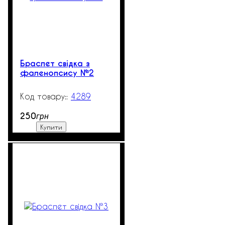
Браслет свідка з
фаленопсису №2
4289
1301
250
грн
Купити