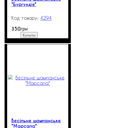
"Бургундія"
4294
99999
350
грн
Купити
Весільне шампанське
"Марсала"