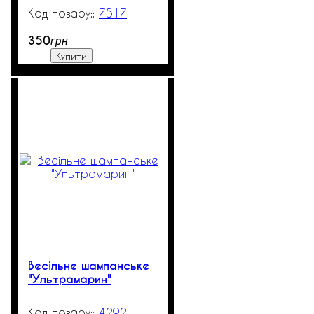
7517
99999
350
грн
Купити
Весільне шампанське
"Ультрамарин"
4292
99999