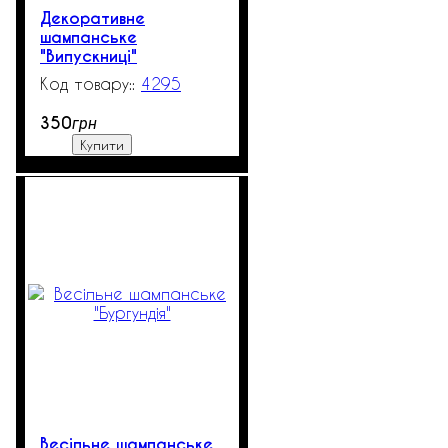
Декоративне
шампанське
"Випускниці"
4295
99999
350
грн
Купити
Весільне шампанське