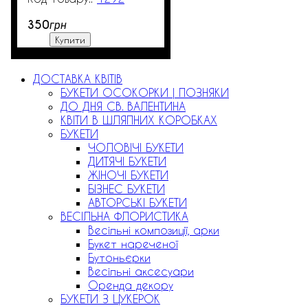
350
грн
Купити
ДОСТАВКА КВІТІВ
БУКЕТИ ОСОКОРКИ | ПОЗНЯКИ
ДО ДНЯ СВ. ВАЛЕНТИНА
КВІТИ В ШЛЯПНИХ КОРОБКАХ
БУКЕТИ
ЧОЛОВІЧІ БУКЕТИ
ДИТЯЧІ БУКЕТИ
ЖІНОЧІ БУКЕТИ
БІЗНЕС БУКЕТИ
АВТОРСЬКІ БУКЕТИ
ВЕСІЛЬНА ФЛОРИСТИКА
Весільні композиції, арки
Букет нареченої
Бутоньєрки
Весільні аксесуари
Оренда декору
БУКЕТИ З ЦУКЕРОК