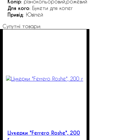
Колір
: різнокольоровий,рожевий
Для кого
: Букети для колег
Привід
: Ювілей
Супутні товари:
Цукерки "Ferrero Roshe", 200
г