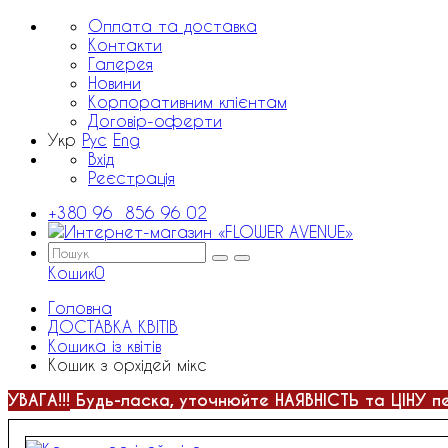
Оплата та доставка
Контакти
Галерея
Новини
Корпоративним клієнтам
Договір-оферти
Укр
Рус
Eng
Вхід
Реєстрація
+380 96 856 96 02
Кошик
0
Головна
ДОСТАВКА КВІТІВ
Кошика із квітів
Кошик з орхідей мікс
УВАГА!!!
Будь-ласка, уточнюйте НАЯВНІСТЬ та ЦІНУ п