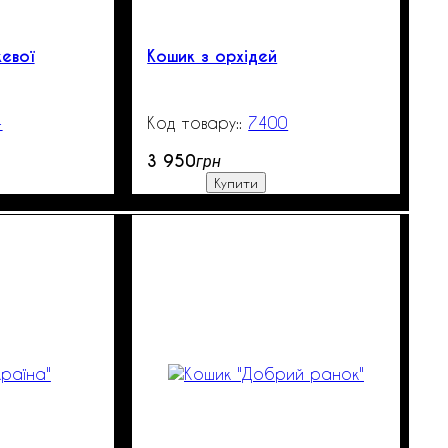
евої
Кошик з орхідей
4
101
7400
3000
3 950
грн
Купити