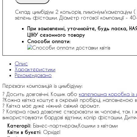
Склад: цимбідіум 2 кольорів, лимоніум/хамелаціум (
зелень фісташки. Діаметр готової композиції - 40
При замовленні, уточнюйте, будь ласка,
НА
ЦІНУ сезонного товару
Способи оплати:
Опис
Характеристики
Рекомендовано
Переваги композицій із цимбідіуму:
? Досить довговічні. Кошик або
капелюшна коробка із ц
?Кожна квітка коштує в окремій пробірці, наповненою 
? Квітка має дуже ніжний свіжий аромат.
? Колірна гама дозволяє створювати як чоловічі, так і жі
використовувати бардові відтінки, колір фісташки. Дитяч
Категорії
: Бізнес-партнерам,Кошики з квітами
Квіти в букеті
: Орхідеї