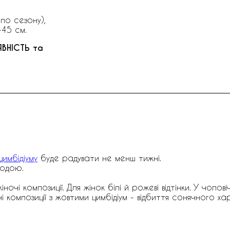
 по сезону),
-45 см.
ЯВНІСТЬ та
имбідіуму
буде радувати не менш тижні.
водою.
ночі композиції. Для жінок білі й рожеві відтінки. У чолов
і композиції з жовтими цимбідіум - відбиття сонячного ха