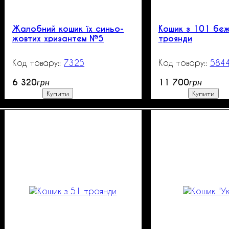
Жалобний кошик їх синьо-
Кошик з 101 беж
жовтих хризантем №5
троянди
7325
531
584
6 320
11 700
грн
грн
Купити
Купити