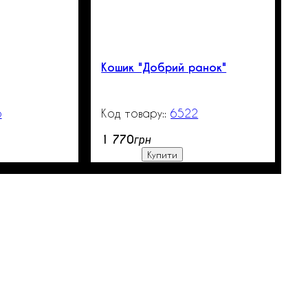
Кошик "Добрий ранок"
6
99999
6522
850
1 770
грн
Купити