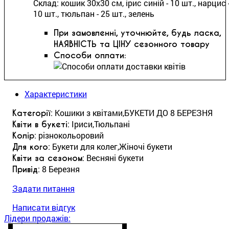
Склад: кошик 30х30 см, ірис синій - 10 шт., нарцис 
10 шт., тюльпан - 25 шт., зелень
При замовленні, уточнюйте, будь ласка,
НАЯВНІСТЬ та ЦІНУ сезонного товару
Способи оплати:
Характеристики
: Кошики з квітами,БУКЕТИ ДО 8 БЕРЕЗНЯ
Категорії
: Іриси,Тюльпані
Квіти в букеті
: різнокольоровий
Колір
: Букети для колег,Жіночі букети
Для кого
: Весняні букети
Квіти за сезоном
: 8 Березня
Привід
Задати питання
Написати відгук
Лідери продажів: