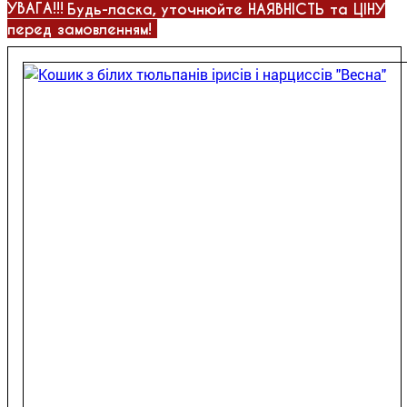
УВАГА!!!
Будь-ласка, уточнюйте НАЯВНІСТЬ та ЦІНУ
перед замовленням!