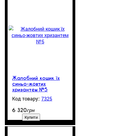
Жалобний кошик їх
синьо-жовтих
хризантем №5
7325
531
грн
6 320
Купити