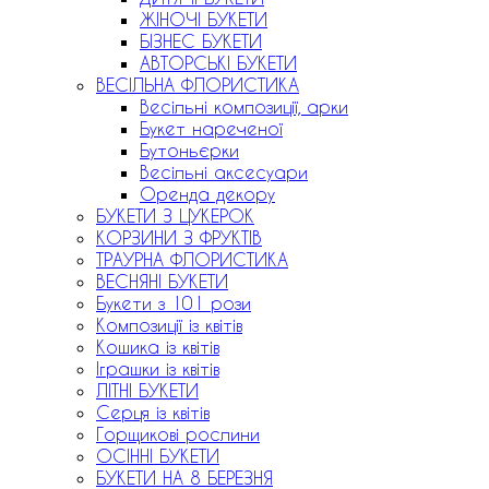
ЖІНОЧІ БУКЕТИ
БІЗНЕС БУКЕТИ
АВТОРСЬКІ БУКЕТИ
ВЕСІЛЬНА ФЛОРИСТИКА
Весільні композиції, арки
Букет нареченої
Бутоньєрки
Весільні аксесуари
Оренда декору
БУКЕТИ З ЦУКЕРОК
КОРЗИНИ З ФРУКТІВ
ТРАУРНА ФЛОРИСТИКА
ВЕСНЯНІ БУКЕТИ
Букети з 101 рози
Композиції із квітів
Кошика із квітів
Іграшки із квітів
ЛІТНІ БУКЕТИ
Серця із квітів
Горщикові рослини
ОСІННІ БУКЕТИ
БУКЕТИ НА 8 БЕРЕЗНЯ