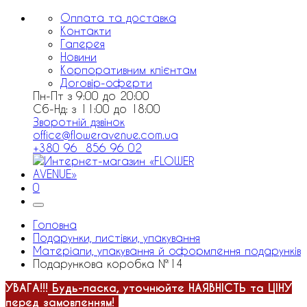
Оплата та доставка
Контакти
Галерея
Новини
Корпоративним клієнтам
Договір-оферти
Пн-Пт з 9:00 до 20:00
Сб-Нд: з 11:00 до 18:00
Зворотній дзвінок
office@floweravenue.com.ua
+380 96 856 96 02
0
Головна
Подарунки, листівки, упакування
Матеріали, упакування й оформлення подарунків
Подарункова коробка №14
УВАГА!!!
Будь-ласка, уточнюйте НАЯВНІСТЬ та ЦІНУ
перед замовленням!