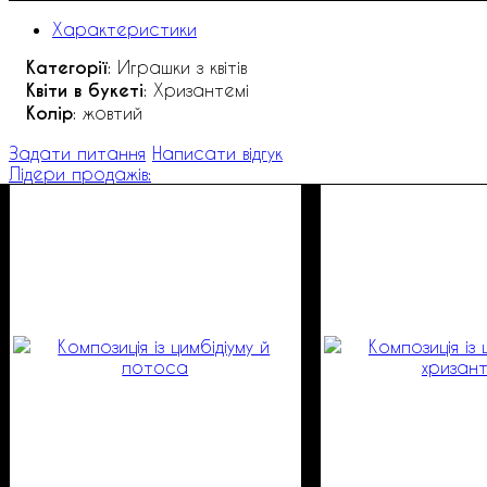
Характеристики
Категорії
: Играшки з квітів
Квіти в букеті
: Хризантемі
Колір
: жовтий
Задати питання
Написати відгук
Лідери продажів: