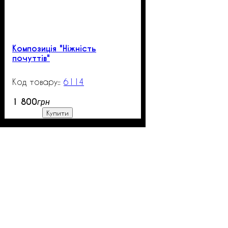
Композиція "Ніжність
почуттів"
6114
99999
1 800
грн
Купити