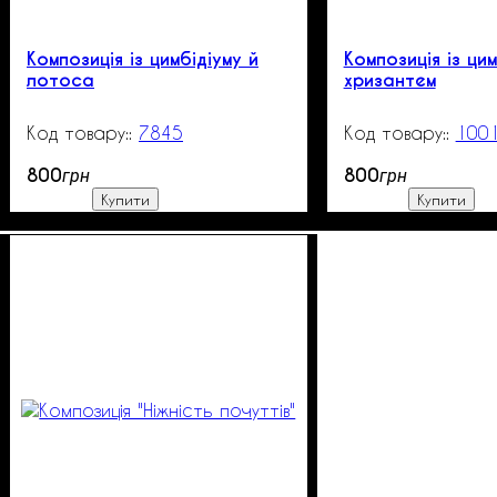
Композиція із цимбідіуму й
Композиція із цим
лотоса
хризантем
7845
99999
100
800
800
грн
грн
Купити
Купити