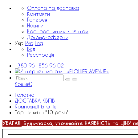
Оплата та доставка
Контакти
Галерея
Новини
Корпоративним клієнтам
Договір-оферти
Укр
Рус
Eng
Вхід
Реєстрація
+380 96 856 96 02
Кошик
0
Головна
ДОСТАВКА КВІТІВ
Композиції із квітів
Торт із квітів "10 років"
УВАГА!!!
Будь-ласка, уточнюйте НАЯВНІСТЬ та ЦІНУ п