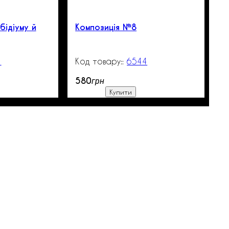
бідіуму й
Композиція №8
1
99999
6544
99999
580
грн
Купити