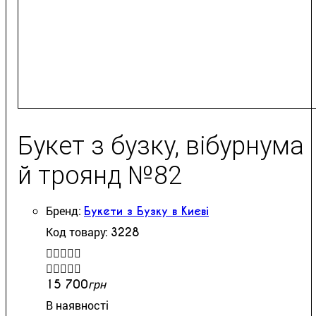
Букет з бузку, вібурнума
й троянд №82
Букети з Бузку в Києві
3228


грн
15 700
В наявності