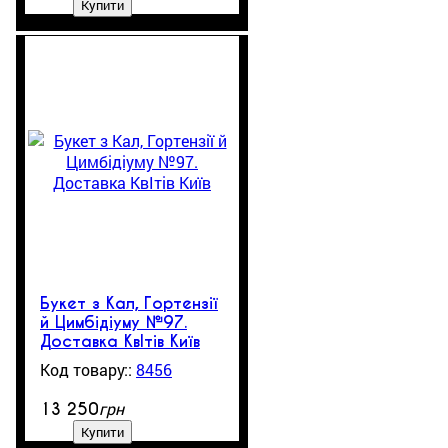
Купити
Букет з Кал, Гортензії
й Цимбідіуму №97.
Доставка КвІтів Київ
8456
390
грн
13 250
Купити