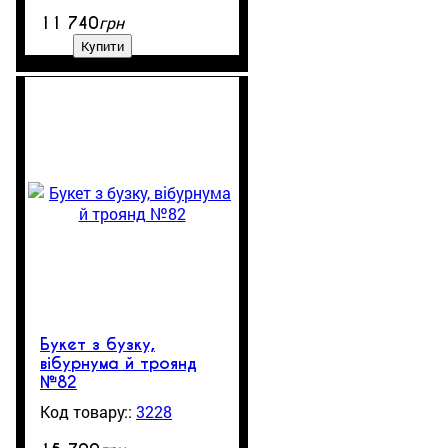
грн
11 740
Купити
Букет з бузку,
вібурнума й троянд
№82
3228
1