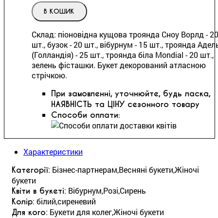
В КОШИК
Склад: піоновідна кущова троянда Сноу Ворлд - 2
шт., бузок - 20 шт., вібурнум - 15 шт., троянда Адел
(Голландія) - 25 шт., троянда біла Mondial - 20 шт.,
зелень фісташки. Букет декорований атласною
стрічкою.
При замовленні, уточнюйте, будь ласка,
НАЯВНІСТЬ та ЦІНУ сезонного товару
Способи оплати:
Характеристики
: Бізнес-партнерам,Весняні букети,Жіночі
Категорії
букети
: Вібурнум,Розі,Сирень
Квіти в букеті
: білий,сиреневий
Колір
: Букети для колег,Жіночі букети
Для кого