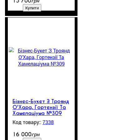
грн
15 700
Купити
Бізнес-Букет З Троянд
О'Хара, Гортензії Та
Хамелаціума №309
7338
грн
16 000