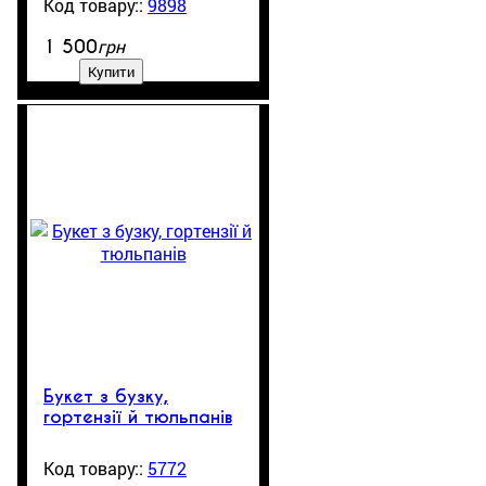
9898
982
грн
1 500
Купити
Букет з бузку,
гортензії й тюльпанів
5772
205