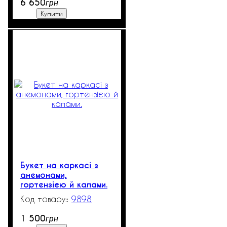
6 650
грн
Купити
Букет на каркасі з
анемонами,
гортензією й калами.
9898
982
1 500
грн