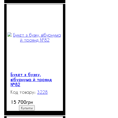
Букет з бузку,
вібурнума й троянд
№82
3228
1
15 700
грн
Купити