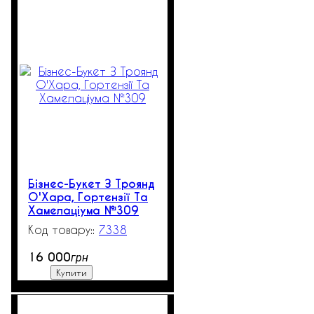
Бізнес-Букет З Троянд
О'Хара, Гортензії Та
Хамелаціума №309
7338
16 000
грн
Купити