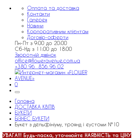
Оплата та доставка
Контакти
Галерея
Новини
Корпоративним клієнтам
Договір-оферти
Пн-Пт з 9:00 до 20:00
Сб-Нд: з 11:00 до 18:00
Зворотній дзвінок
office@floweravenue.com.ua
+380 96 856 96 02
0
Головна
ДОСТАВКА КВІТІВ
БУКЕТИ
БІЗНЕС БУКЕТИ
Букет з дельфініуму, троянд і еустоми №10
УВАГА!!!
Будь-ласка, уточнюйте НАЯВНІСТЬ та ЦІНУ