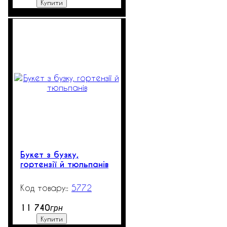
Купити
Букет з бузку,
гортензії й тюльпанів
5772
205
11 740
грн
Купити