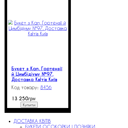
Букет з Кал, Гортензії
й Цимбідіуму №97.
Доставка КвІтів Київ
8456
390
13 250
грн
Купити
ДОСТАВКА КВІТІВ
БУКЕТИ ОСОКОРКИ | ПОЗНЯКИ