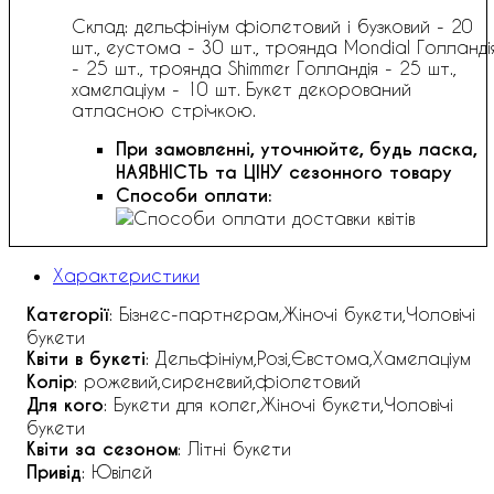
Склад: дельфініум фіолетовий і бузковий - 20
шт., еустома - 30 шт., троянда Mondial Голланді
- 25 шт., троянда Shimmer Голландія - 25 шт.,
хамелаціум - 10 шт. Букет декорований
атласною стрічкою.
При замовленні, уточнюйте, будь ласка,
НАЯВНІСТЬ та ЦІНУ сезонного товару
Способи оплати:
Характеристики
Категорії
: Бізнес-партнерам,Жіночі букети,Чоловічі
букети
Квіти в букеті
: Дельфініум,Розі,Євстома,Хамелаціум
Колір
: рожевий,сиреневий,фіолетовий
Для кого
: Букети для колег,Жіночі букети,Чоловічі
букети
Квіти за сезоном
: Літні букети
Привід
: Ювілей