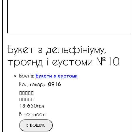
Букет з дельфініуму,
троянд і еустоми №10
Букети з еустоми
0916


13 650
грн
В наявності
В КОШИК