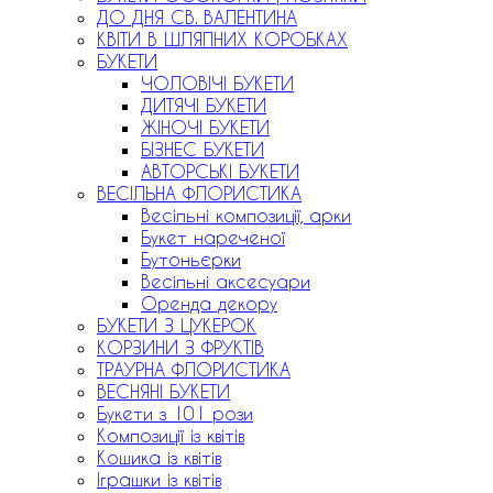
ДО ДНЯ СВ. ВАЛЕНТИНА
КВІТИ В ШЛЯПНИХ КОРОБКАХ
БУКЕТИ
ЧОЛОВІЧІ БУКЕТИ
ДИТЯЧІ БУКЕТИ
ЖІНОЧІ БУКЕТИ
БІЗНЕС БУКЕТИ
АВТОРСЬКІ БУКЕТИ
ВЕСІЛЬНА ФЛОРИСТИКА
Весільні композиції, арки
Букет нареченої
Бутоньєрки
Весільні аксесуари
Оренда декору
БУКЕТИ З ЦУКЕРОК
КОРЗИНИ З ФРУКТІВ
ТРАУРНА ФЛОРИСТИКА
ВЕСНЯНІ БУКЕТИ
Букети з 101 рози
Композиції із квітів
Кошика із квітів
Іграшки із квітів