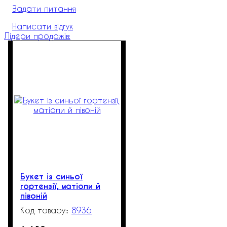
Задати питання
Написати відгук
Лідери продажів:
Букет із синьої
гортензії, матіоли й
півоній
8936
1