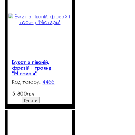
Букет з півоній,
фрезій і троянд
"Містерія"
4466
250
5 800
грн
Купити