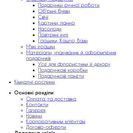
Подарунки ручної роботи
Об'ємні букви
Свічі
Картини, панно
Насолоди
Повітряні кулі
Горщики, Кашпо, Вази
М'які іграшки
Матеріали, упакування й оформлення
подарунків
Усе для флористики й декору
Подарункові коробки
Подарункові пакети
Кімнатні рослини
Основні розділи
Оплата та доставка
Контакти
Галерея
Новини
Корпоративним клієнтам
Договір-оферти