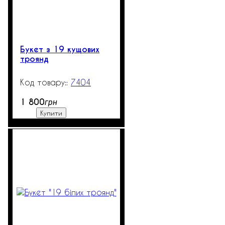
Букет з 19 кущових
троянд
7404
3000
1 800
грн
Купити