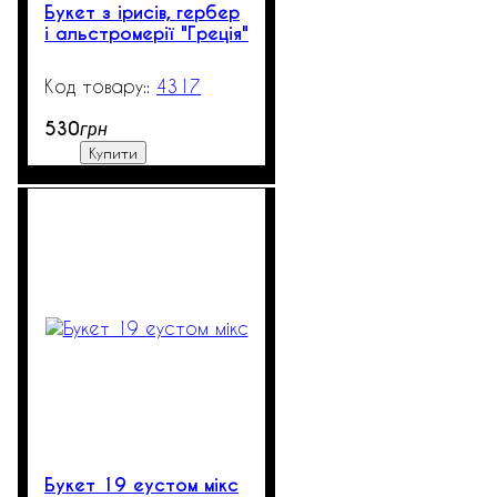
Букет з ірисів, гербер
і альстромерії "Греція"
4317
99999
530
грн
Купити
Букет 19 еустом мікс