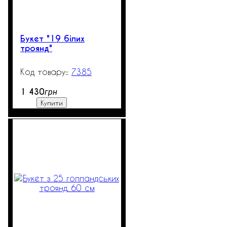
Букет "19 білих
троянд"
7385
306
1 430
грн
Купити