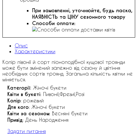
При замовленні, уточнюйте, будь ласка,
НАЯВНІСТЬ та ЦІНУ сезонного товару
Способи оплати:
Опис
Характеристики
Колір півонії й сорт піоноподібної кущової троянди
може бути змінений залежно від сезону й цвітіння
необхідних сортів троянд. Загальна кількість квітки не
міняється.
Категорії
: Жіночі букети
Квіти в букеті
: Пивонії,Фрезиї,Розі
Колір
: рожевий
Для кого
: Жіночі букети
Квіти за сезоном
: Весняні букети
Привід
: День Народження
Задати питання