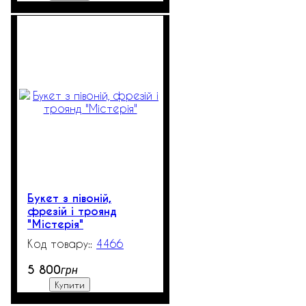
Букет з півоній,
фрезій і троянд
"Містерія"
4466
250
5 800
грн
Купити