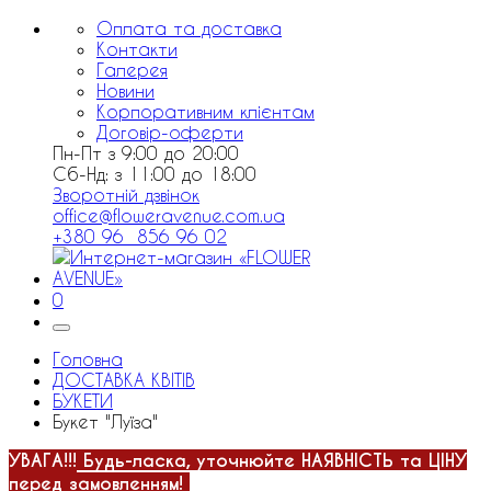
Оплата та доставка
Контакти
Галерея
Новини
Корпоративним клієнтам
Договір-оферти
Пн-Пт з 9:00 до 20:00
Сб-Нд: з 11:00 до 18:00
Зворотній дзвінок
office@floweravenue.com.ua
+380 96 856 96 02
0
Головна
ДОСТАВКА КВІТІВ
БУКЕТИ
Букет "Луїза"
УВАГА!!!
Будь-ласка, уточнюйте НАЯВНІСТЬ та ЦІНУ
перед замовленням!