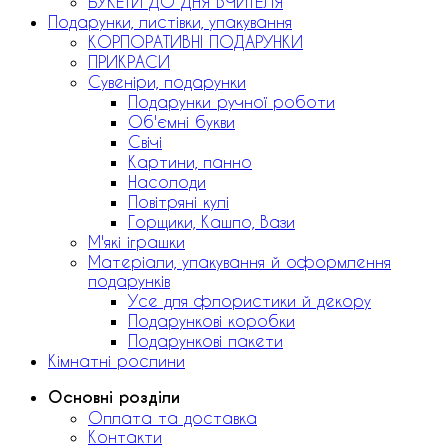
БУКЕТИ ДО ДНЯ ВЧИТЕЛЯ
Подарунки, листівки, упакування
КОРПОРАТИВНІ ПОДАРУНКИ
ПРИКРАСИ
Сувеніри, подарунки
Подарунки ручної роботи
Об'ємні букви
Свічі
Картини, панно
Насолоди
Повітряні кулі
Горщики, Кашпо, Вази
М'які іграшки
Матеріали, упакування й оформлення
подарунків
Усе для флористики й декору
Подарункові коробки
Подарункові пакети
Кімнатні рослини
Основні розділи
Оплата та доставка
Контакти