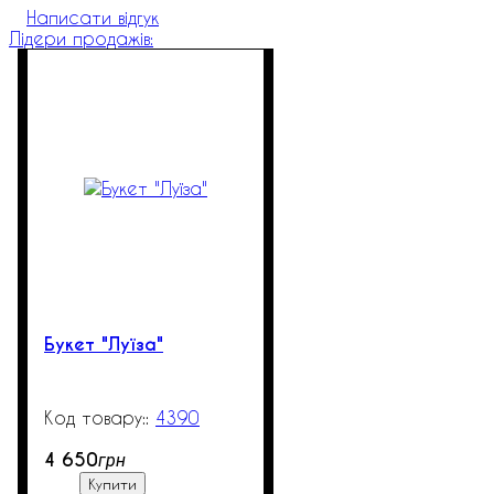
Написати відгук
Лідери продажів:
Букет "Луїза"
4390
270
4 650
грн
Купити