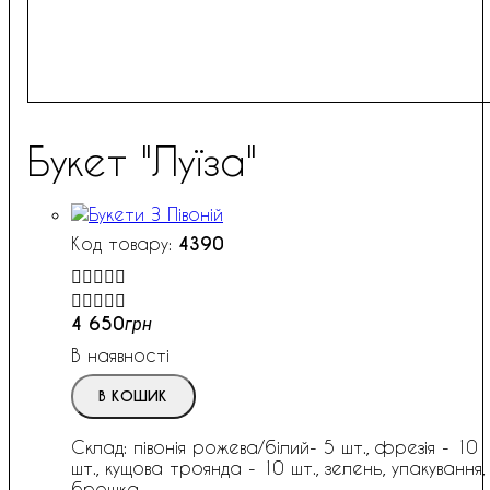
Букет "Луїза"
4390


4 650
грн
В наявності
В КОШИК
Склад: півонія рожева/білий- 5 шт., фрезія - 10
шт., кущова троянда - 10 шт., зелень, упакування,
брошка