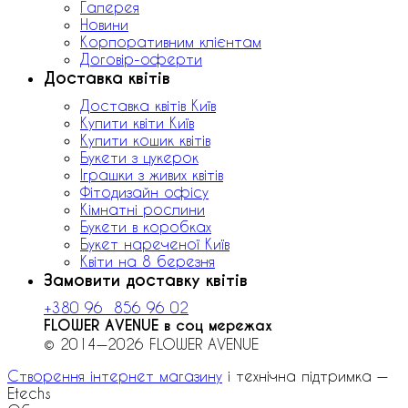
Галерея
Новини
Корпоративним клієнтам
Договір-оферти
Доставка квітів
Доставка квітів Київ
Купити квіти Київ
Купити кошик квітів
Букети з цукерок
Іграшки з живих квітів
Фітодизайн офісу
Кімнатні рослини
Букети в коробках
Букет нареченої Київ
Квіти на 8 березня
Замовити доставку квітів
+380 96 856 96 02
FLOWER AVENUE в соц мережах
© 2014—2026 FLOWER AVENUE
Створення інтернет магазину
і технічна підтримка —
Etechs