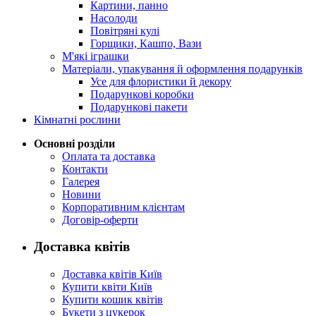
Картини, панно
Насолоди
Повітряні кулі
Горщики, Кашпо, Вази
М'які іграшки
Матеріали, упакування й оформлення подарунків
Усе для флористики й декору
Подарункові коробки
Подарункові пакети
Кімнатні рослини
Основні розділи
Оплата та доставка
Контакти
Галерея
Новини
Корпоративним клієнтам
Договір-оферти
Доставка квітів
Доставка квітів Київ
Купити квіти Київ
Купити кошик квітів
Букети з цукерок