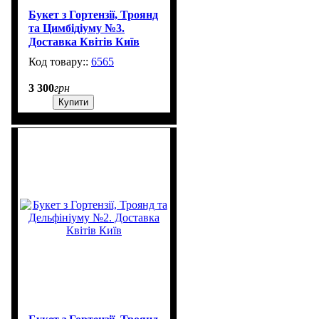
Букет з Гортензії, Троянд
та Цимбідіуму №3.
Доставка Квітів Київ
6565
3 300
грн
Купити