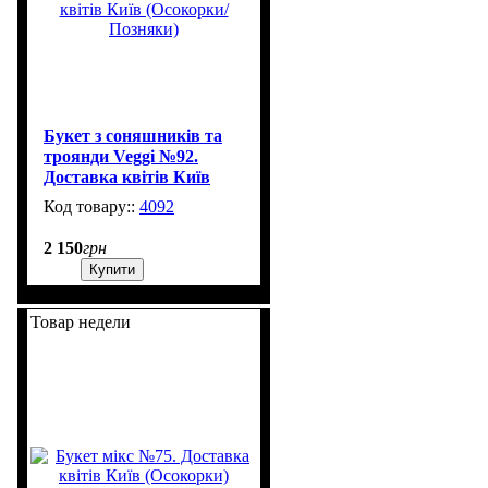
Букет з соняшників та
троянди Veggi №92.
Доставка квітів Київ
(Осокорки/Позняки)
4092
3
2 150
грн
Купити
Товар недели