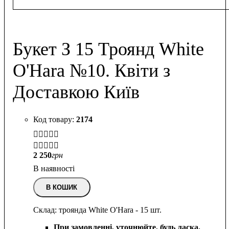
Букет З 15 Троянд White
O'Hara №10. Квіти з
Доставкою Київ
2174


2 250
грн
В наявності
В КОШИК
Склад: троянда White O'Hara - 15 шт.
При замовленні, уточнюйте, будь ласка,