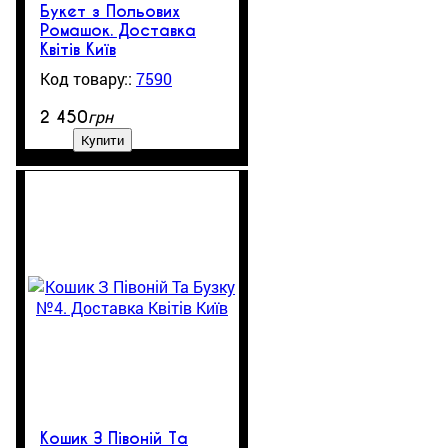
Букет з Польових
Ромашок. Доставка
Квітів Київ
7590
1
грн
2 450
Купити
Кошик З Півоній Та