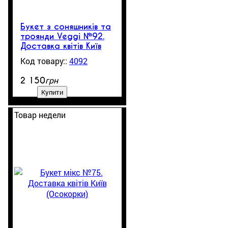
Букет з соняшників та
троянди Veggi №92.
Доставка квітів Київ
(Осокорки/Позняки)
4092
1
грн
2 150
Купити
Товар недели