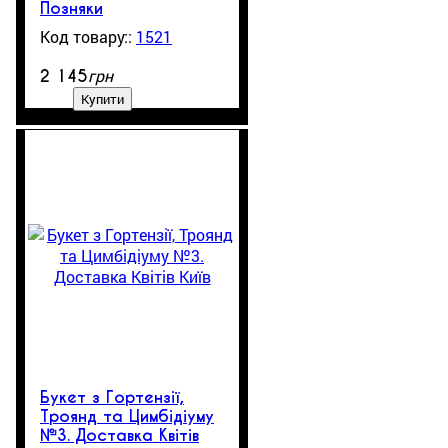
Позняки
1521
1
грн
2 145
Купити
Букет з Гортензії,
Троянд та Цимбідіуму
№3. Доставка Квітів