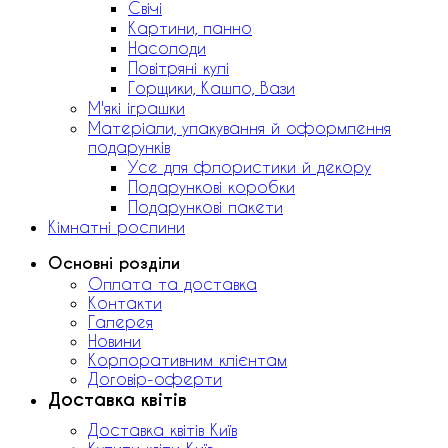
Свічі
Картини, панно
Насолоди
Повітряні кулі
Горщики, Кашпо, Вази
М'які іграшки
Матеріали, упакування й оформлення
подарунків
Усе для флористики й декору
Подарункові коробки
Подарункові пакети
Кімнатні рослини
Основні розділи
Оплата та доставка
Контакти
Галерея
Новини
Корпоративним клієнтам
Договір-оферти
Доставка квітів
Доставка квітів Київ