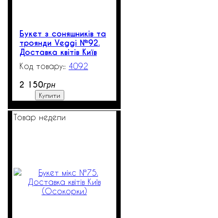
Букет з соняшників та
троянди Veggi №92.
Доставка квітів Київ
(Осокорки/Позняки)
4092
3
2 150
грн
Купити
Товар недели