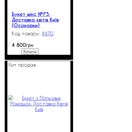
Букет мікс №75.
Доставка квітів Київ
(Осокорки)
4470
3
4 800
грн
Купити
Хит продаж