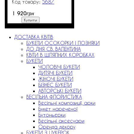
5687
1 920
грн
Купити
ДОСТАВКА КВІТІВ
БУКЕТИ ОСОКОРКИ | ПОЗНЯКИ
ДО ДНЯ СВ. ВАЛЕНТИНА
КВІТИ В ШЛЯПНИХ КОРОБКАХ
БУКЕТИ
ЧОЛОВІЧІ БУКЕТИ
ДИТЯЧІ БУКЕТИ
ЖІНОЧІ БУКЕТИ
БІЗНЕС БУКЕТИ
АВТОРСЬКІ БУКЕТИ
ВЕСІЛЬНА ФЛОРИСТИКА
Весільні композиції, арки
Букет нареченої
Бутоньєрки
Весільні аксесуари
Оренда декору
БУКЕТИ З ЦУКЕРОК