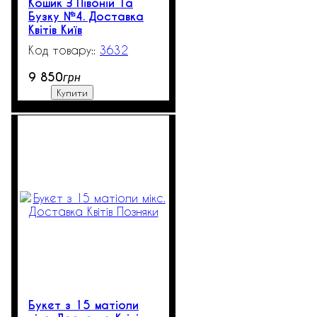
Кошик З Півоній Та
Бузку №4. Доставка
Квітів Київ
3632
1
9 850
грн
Купити
Букет з 15 матіоли