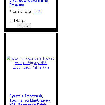
мікс. Доставка Квітів
Позняки
1521
1
2 145
грн
Купити
Букет з Гортензії,
Троянд та Цимбідіуму
№3. Доставка Квітів