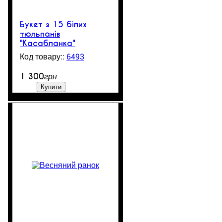
Букет з 15 білих
тюльпанів
"Касабланка"
6493
3550
1 300
грн
Купити