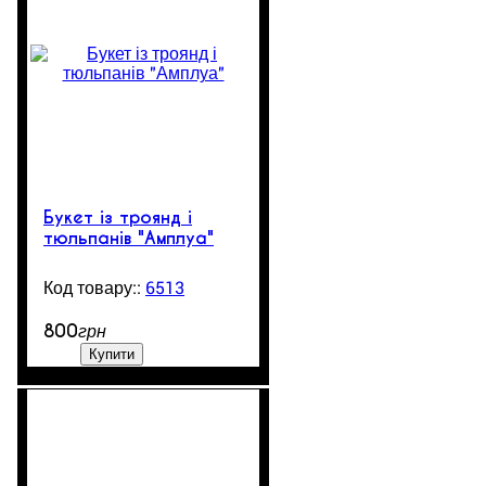
Букет із троянд і
тюльпанів "Амплуа"
6513
99999
800
грн
Купити