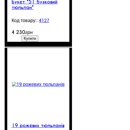
Букет "51 бузковий
тюльпан"
4127
2001
4 230
грн
Купити
19 рожевих тюльпанів