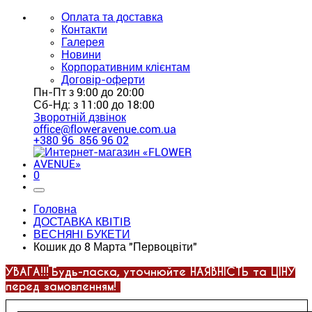
Оплата та доставка
Контакти
Галерея
Новини
Корпоративним клієнтам
Договір-оферти
Пн-Пт з 9:00 до 20:00
Сб-Нд: з 11:00 до 18:00
Зворотній дзвінок
office@floweravenue.com.ua
+380 96 856 96 02
0
Головна
ДОСТАВКА КВІТІВ
ВЕСНЯНІ БУКЕТИ
Кошик до 8 Марта "Первоцвіти"
УВАГА!!!
Будь-ласка, уточнюйте НАЯВНІСТЬ та ЦІНУ
перед замовленням!