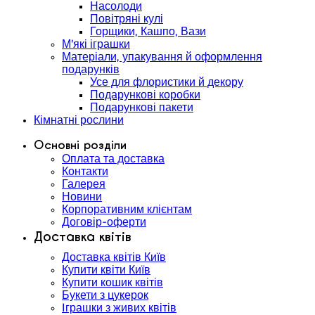
Насолоди
Повітряні кулі
Горщики, Кашпо, Вази
М'які іграшки
Матеріали, упакування й оформлення
подарунків
Усе для флористики й декору
Подарункові коробки
Подарункові пакети
Кімнатні рослини
Основні розділи
Оплата та доставка
Контакти
Галерея
Новини
Корпоративним клієнтам
Договір-оферти
Доставка квітів
Доставка квітів Київ
Купити квіти Київ
Купити кошик квітів
Букети з цукерок
Іграшки з живих квітів