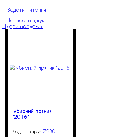
Задати питання
Написати відгук
Лідери продажів:
Імбирний пряник
"2016"
7280
99999