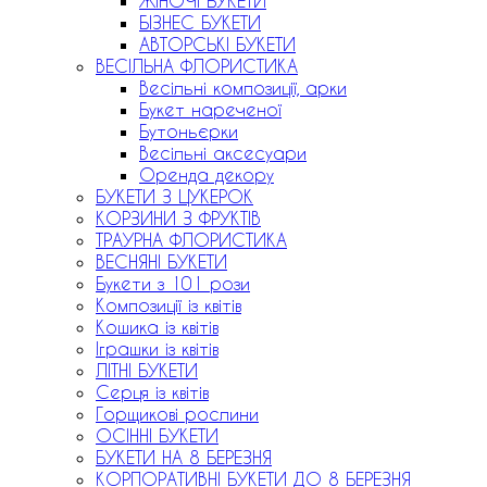
ЖІНОЧІ БУКЕТИ
БІЗНЕС БУКЕТИ
АВТОРСЬКІ БУКЕТИ
ВЕСІЛЬНА ФЛОРИСТИКА
Весільні композиції, арки
Букет нареченої
Бутоньєрки
Весільні аксесуари
Оренда декору
БУКЕТИ З ЦУКЕРОК
КОРЗИНИ З ФРУКТІВ
ТРАУРНА ФЛОРИСТИКА
ВЕСНЯНІ БУКЕТИ
Букети з 101 рози
Композиції із квітів
Кошика із квітів
Іграшки із квітів
ЛІТНІ БУКЕТИ
Серця із квітів
Горщикові рослини
ОСІННІ БУКЕТИ
БУКЕТИ НА 8 БЕРЕЗНЯ
КОРПОРАТИВНІ БУКЕТИ ДО 8 БЕРЕЗНЯ