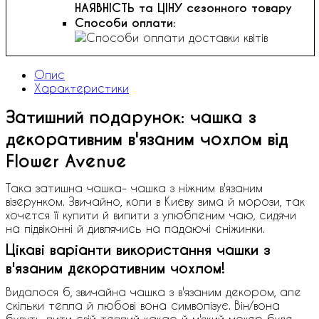
НАЯВНІСТЬ та ЦІНУ сезонного товару
Способи оплати:
Опис
Характеристики
Затишний подарунок: чашка з
декоративним в'язаним чохлом від
Flower Avenue
Така затишна чашка– чашка з ніжним в'язаним
візерунком. Звичайно, коли в Києву зима й морози, так
хочется її купити й випити з улюбленим чаю, сидячи
на підвіконні й дивлячись на падаючі сніжинки.
Цікаві варіанти використання чашки з
в'язаним декоративним чохлом!
Видалося б, звичайна чашка з в'язаним декором, але
скільки тепла й любові вона символізує. Він/вона
будуть пити свій теплий какао й м'який мохер буде