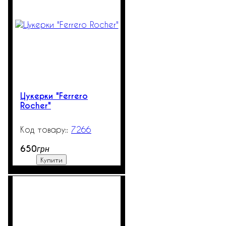
Цукерки "Ferrero
Rocher"
7266
600
650
грн
Купити