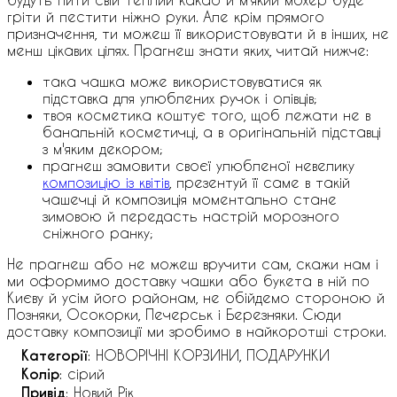
гріти й пестити ніжно руки. Але крім прямого
призначення, ти можеш її використовувати й в інших, не
менш цікавих цілях. Прагнеш знати яких, читай нижче:
така чашка може використовуватися як
підставка для улюблених ручок і олівців;
твоя косметика коштує того, щоб лежати не в
банальній косметичці, а в оригінальній підставці
з м'яким декором;
прагнеш замовити своєї улюбленої невелику
композицію із квітів
, презентуй її саме в такій
чашечці й композиція моментально стане
зимовою й передасть настрій морозного
сніжного ранку;
Не прагнеш або не можеш вручити сам, скажи нам і
ми оформимо доставку чашки або букета в ній по
Києву й усім його районам, не обійдемо стороною й
Позняки, Осокорки, Печерськ і Березняки. Сюди
доставку композиції ми зробимо в найкоротші строки.
Категорії
: НОВОРІЧНІ КОРЗИНИ, ПОДАРУНКИ
Колір
: сірий
Привід
: Новий Рік