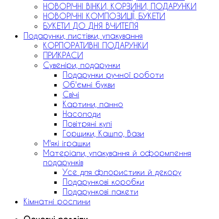
НОВОРІЧНІ ВІНКИ, КОРЗИНИ, ПОДАРУНКИ
НОВОРІЧНІ КОМПОЗИЦІЇ, БУКЕТИ
БУКЕТИ ДО ДНЯ ВЧИТЕЛЯ
Подарунки, листівки, упакування
КОРПОРАТИВНІ ПОДАРУНКИ
ПРИКРАСИ
Сувеніри, подарунки
Подарунки ручної роботи
Об'ємні букви
Свічі
Картини, панно
Насолоди
Повітряні кулі
Горщики, Кашпо, Вази
М'які іграшки
Матеріали, упакування й оформлення
подарунків
Усе для флористики й декору
Подарункові коробки
Подарункові пакети
Кімнатні рослини