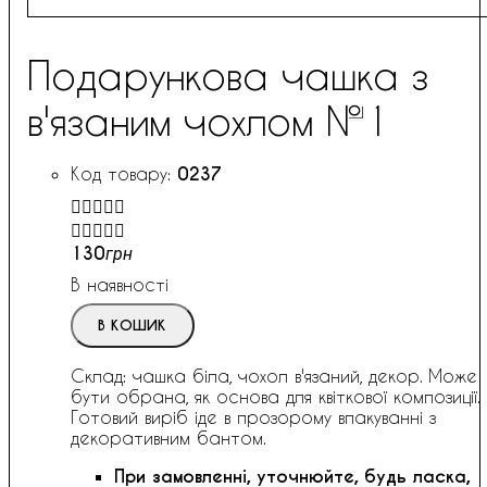
Подарункова чашка з
в'язаним чохлом №1
0237


130
грн
В наявності
В КОШИК
Склад: чашка біла, чохол в'язаний, декор. Може
бути обрана, як основа для квіткової композиції.
Готовий виріб іде в прозорому впакуванні з
декоративним бантом.
При замовленні, уточнюйте, будь ласка,