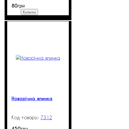
80
грн
Купити
Новорічна ялинка
7312
99999
450
грн