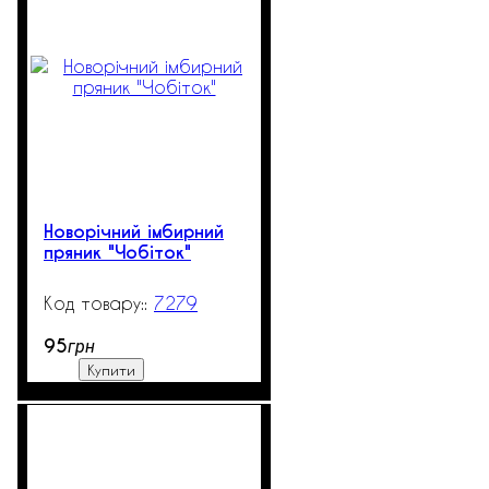
Новорічний імбирний
пряник "Чобіток"
7279
99999
95
грн
Купити