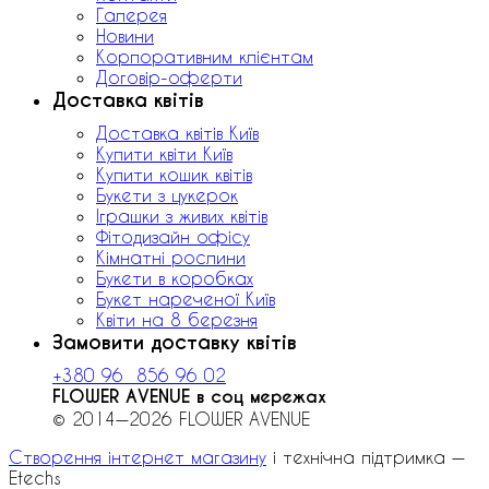
Галерея
Новини
Корпоративним клієнтам
Договір-оферти
Доставка квітів
Доставка квітів Київ
Купити квіти Київ
Купити кошик квітів
Букети з цукерок
Іграшки з живих квітів
Фітодизайн офісу
Кімнатні рослини
Букети в коробках
Букет нареченої Київ
Квіти на 8 березня
Замовити доставку квітів
+380 96 856 96 02
FLOWER AVENUE в соц мережах
© 2014—2026 FLOWER AVENUE
Створення інтернет магазину
і технічна підтримка —
Etechs