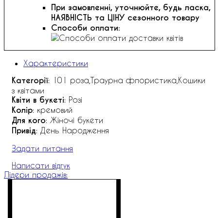
При замовленні, уточнюйте, будь ласка,
НАЯВНІСТЬ та ЦІНУ сезонного товару
Способи оплати:
Характеристики
Категорії
: 101 роза,Траурна флористика,Кошики
з квітами
Квіти в букеті
: Розі
Колір
: кремовий
Для кого
: Жіночі букети
Привід
: День Народження
Задати питання
Написати відгук
Лідери продажів: