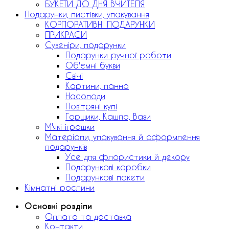
БУКЕТИ ДО ДНЯ ВЧИТЕЛЯ
Подарунки, листівки, упакування
КОРПОРАТИВНІ ПОДАРУНКИ
ПРИКРАСИ
Сувеніри, подарунки
Подарунки ручної роботи
Об'ємні букви
Свічі
Картини, панно
Насолоди
Повітряні кулі
Горщики, Кашпо, Вази
М'які іграшки
Матеріали, упакування й оформлення
подарунків
Усе для флористики й декору
Подарункові коробки
Подарункові пакети
Кімнатні рослини
Основні розділи
Оплата та доставка
Контакти