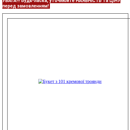
УВАГА!!!
Будь-ласка, уточнюйте НАЯВНІСТЬ та ЦІНУ
перед замовленням!