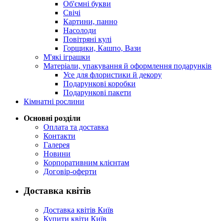
Об'ємні букви
Свічі
Картини, панно
Насолоди
Повітряні кулі
Горщики, Кашпо, Вази
М'які іграшки
Матеріали, упакування й оформлення подарунків
Усе для флористики й декору
Подарункові коробки
Подарункові пакети
Кімнатні рослини
Основні розділи
Оплата та доставка
Контакти
Галерея
Новини
Корпоративним клієнтам
Договір-оферти
Доставка квітів
Доставка квітів Київ
Купити квіти Київ