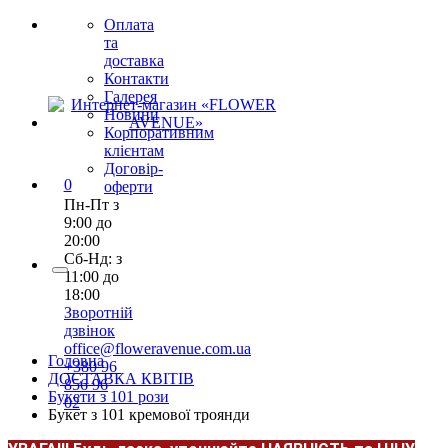
Оплата
та
доставка
Контакти
Галерея
Новини
Корпоративним
клієнтам
Договір-
0
оферти
Пн-Пт з
9:00 до
20:00
Сб-Нд: з
11:00 до
18:00
Зворотній
дзвінок
office@floweravenue.com.ua
Головна
+380 96
ДОСТАВКА КВІТІВ
856 96
Букети з 101 рози
02
Букет з 101 кремової троянди