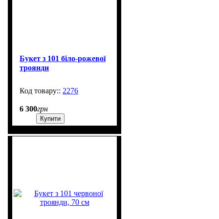
Букет з 101 біло-рожевої
троянди
2276
2000
6 300
грн
Купити