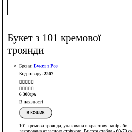
Букет з 101 кремової
троянди
Букет з Роз
2567


6 300
грн
В наявності
В КОШИК
101 кремова троянда, упакована в крафтову папір або
декорована атласною стрічкою. Висота стебла - 60-70 с