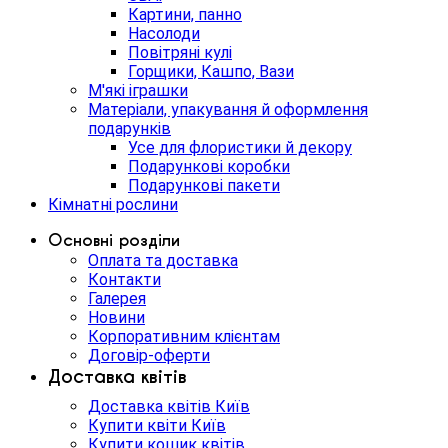
Картини, панно
Насолоди
Повітряні кулі
Горщики, Кашпо, Вази
М'які іграшки
Матеріали, упакування й оформлення
подарунків
Усе для флористики й декору
Подарункові коробки
Подарункові пакети
Кімнатні рослини
Основні розділи
Оплата та доставка
Контакти
Галерея
Новини
Корпоративним клієнтам
Договір-оферти
Доставка квітів
Доставка квітів Київ
Купити квіти Київ
Купити кошик квітів