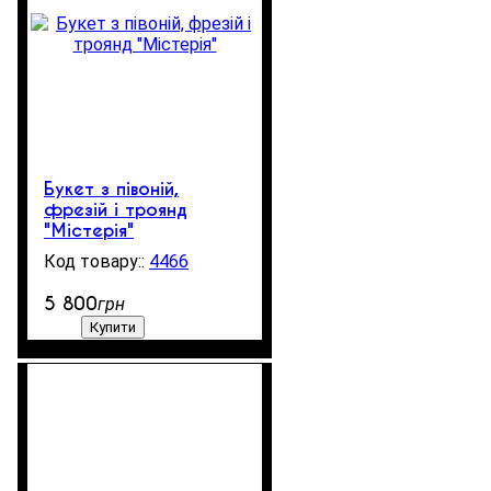
Букет з півоній,
фрезій і троянд
"Містерія"
4466
250
5 800
грн
Купити