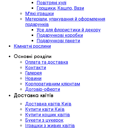
Повітряні кулі
Горщики, Кашпо, Вази
М'які іграшки
Матеріали, упакування й оформлення
подарунків
Усе для флористики й декору
Подарункові коробки
Подарункові пакети
Кімнатні рослини
Основні розділи
Оплата та доставка
Контакти
Галерея
Новини
Корпоративним клієнтам
Договір-оферти
Доставка квітів
Доставка квітів Київ
Купити квіти Київ
Купити кошик квітів
Букети з цукерок
Іграшки з живих квітів