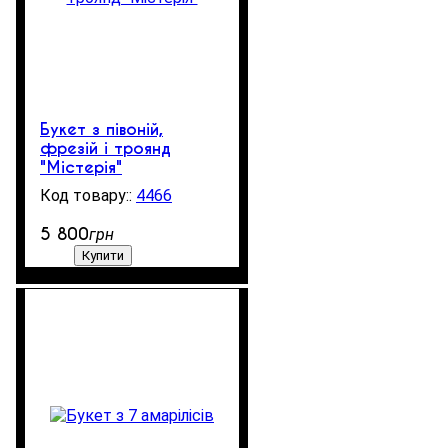
Букет з півоній,
фрезій і троянд
"Містерія"
4466
250
5 800
грн
Купити