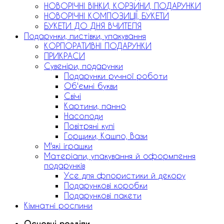
НОВОРІЧНІ ВІНКИ, КОРЗИНИ, ПОДАРУНКИ
НОВОРІЧНІ КОМПОЗИЦІЇ, БУКЕТИ
БУКЕТИ ДО ДНЯ ВЧИТЕЛЯ
Подарунки, листівки, упакування
КОРПОРАТИВНІ ПОДАРУНКИ
ПРИКРАСИ
Сувеніри, подарунки
Подарунки ручної роботи
Об'ємні букви
Свічі
Картини, панно
Насолоди
Повітряні кулі
Горщики, Кашпо, Вази
М'які іграшки
Матеріали, упакування й оформлення
подарунків
Усе для флористики й декору
Подарункові коробки
Подарункові пакети
Кімнатні рослини
Основні розділи