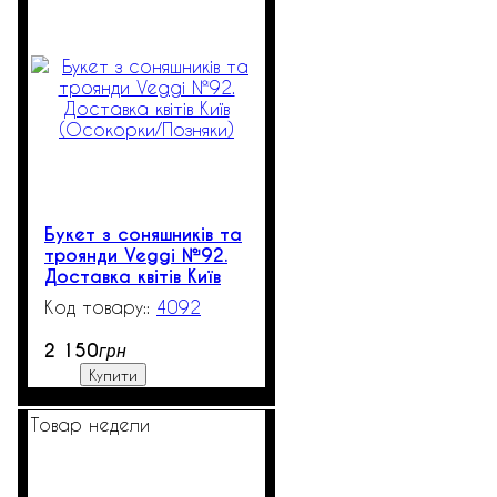
Букет з соняшників та
троянди Veggi №92.
Доставка квітів Київ
(Осокорки/Позняки)
4092
3
2 150
грн
Купити
Товар недели