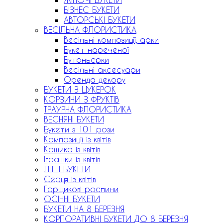
БІЗНЕС БУКЕТИ
АВТОРСЬКІ БУКЕТИ
ВЕСІЛЬНА ФЛОРИСТИКА
Весільні композиції, арки
Букет нареченої
Бутоньєрки
Весільні аксесуари
Оренда декору
БУКЕТИ З ЦУКЕРОК
КОРЗИНИ З ФРУКТІВ
ТРАУРНА ФЛОРИСТИКА
ВЕСНЯНІ БУКЕТИ
Букети з 101 рози
Композиції із квітів
Кошика із квітів
Іграшки із квітів
ЛІТНІ БУКЕТИ
Серця із квітів
Горщикові рослини
ОСІННІ БУКЕТИ
БУКЕТИ НА 8 БЕРЕЗНЯ
КОРПОРАТИВНІ БУКЕТИ ДО 8 БЕРЕЗНЯ