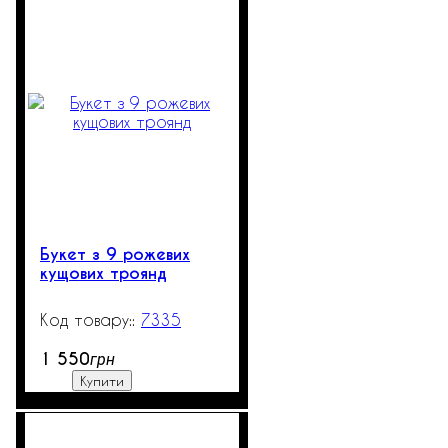
Букет з 9 рожевих
кущових троянд
7335
10
1 550
грн
Купити