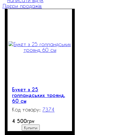
Написати відгук
Лідери продажів:
Букет з 25
голландських троянд,
60 см
7374
100
4 500
грн
Купити