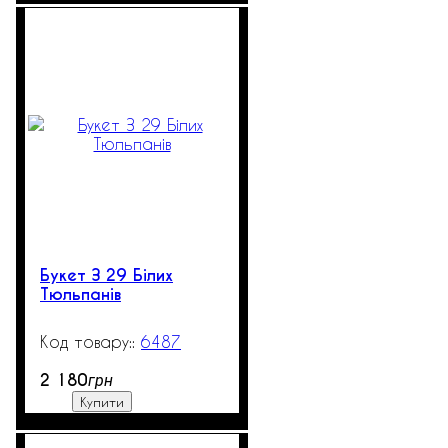
Букет З 29 Білих
Тюльпанів
6487
3
2 180
грн
Купити