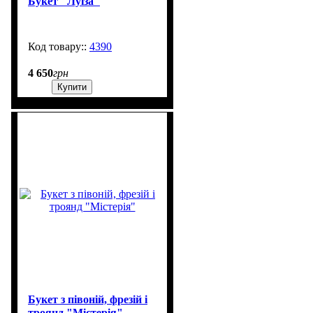
Букет "Луїза"
4390
270
4 650
грн
Купити
Букет з півоній, фрезій і
троянд "Містерія"