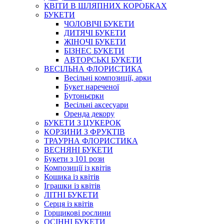
КВІТИ В ШЛЯПНИХ КОРОБКАХ
БУКЕТИ
ЧОЛОВІЧІ БУКЕТИ
ДИТЯЧІ БУКЕТИ
ЖІНОЧІ БУКЕТИ
БІЗНЕС БУКЕТИ
АВТОРСЬКІ БУКЕТИ
ВЕСІЛЬНА ФЛОРИСТИКА
Весільні композиції, арки
Букет нареченої
Бутоньєрки
Весільні аксесуари
Оренда декору
БУКЕТИ З ЦУКЕРОК
КОРЗИНИ З ФРУКТІВ
ТРАУРНА ФЛОРИСТИКА
ВЕСНЯНІ БУКЕТИ
Букети з 101 рози
Композиції із квітів
Кошика із квітів
Іграшки із квітів
ЛІТНІ БУКЕТИ
Серця із квітів
Горщикові рослини
ОСІННІ БУКЕТИ