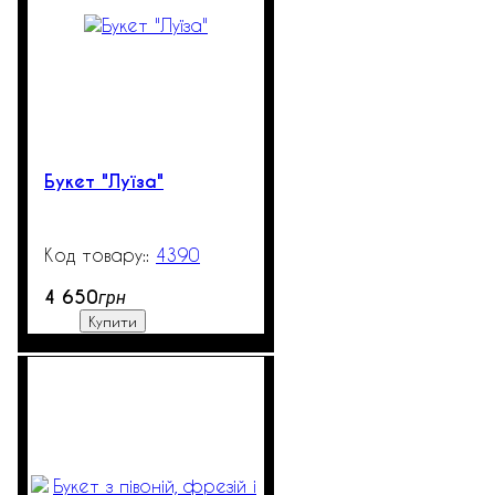
Букет "Луїза"
4390
270
4 650
грн
Купити