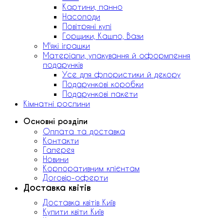
Картини, панно
Насолоди
Повітряні кулі
Горщики, Кашпо, Вази
М'які іграшки
Матеріали, упакування й оформлення
подарунків
Усе для флористики й декору
Подарункові коробки
Подарункові пакети
Кімнатні рослини
Основні розділи
Оплата та доставка
Контакти
Галерея
Новини
Корпоративним клієнтам
Договір-оферти
Доставка квітів
Доставка квітів Київ
Купити квіти Київ