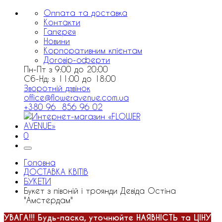
Оплата та доставка
Контакти
Галерея
Новини
Корпоративним клієнтам
Договір-оферти
Пн-Пт з 9:00 до 20:00
Сб-Нд: з 11:00 до 18:00
Зворотній дзвінок
office@floweravenue.com.ua
+380 96 856 96 02
0
Головна
ДОСТАВКА КВІТІВ
БУКЕТИ
Букет з півоній і троянди Девіда Остіна
"Амстердам"
УВАГА!!!
Будь-ласка, уточнюйте НАЯВНІСТЬ та ЦІНУ