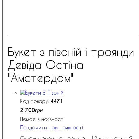
Букет з півоній і троянди
Девіда Остіна
"Амстердам"
4471
2 700
грн
Немає в наявності
Повідомити при наявності
Склад: піоновідна троянда - 12 шт., півонія - 9