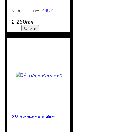
7407
200
2 250
грн
Купити
39 тюльпанів мікс