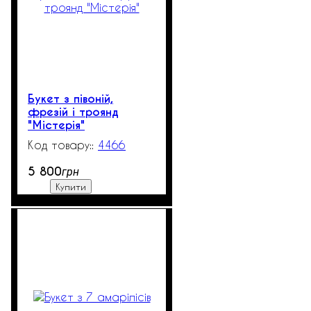
Букет з півоній,
фрезій і троянд
"Містерія"
4466
250
5 800
грн
Купити