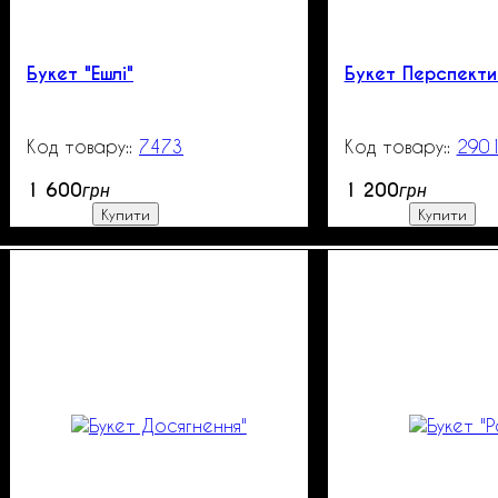
Букет "Ешлі"
Букет Перспекти
7473
99999
290
1 600
1 200
грн
грн
Купити
Купити