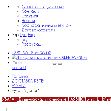
Оплата та доставка
Контакти
Галерея
Новини
Корпоративним клієнтам
Договір-оферти
Укр
Рус
Eng
Вхід
Реєстрація
+380 96 856 96 02
Кошик
0
Головна
ДОСТАВКА КВІТІВ
БУКЕТИ
Букет "Діалог"
УВАГА!!!
Будь-ласка, уточнюйте НАЯВНІСТЬ та ЦІНУ п