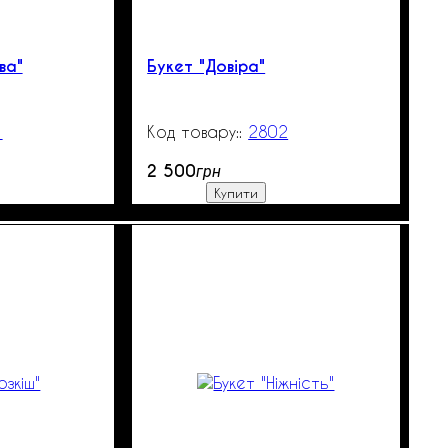
ва"
Букет "Довіра"
1
99999
2802
99999
2 500
грн
Купити