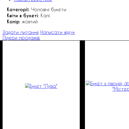
Категорії
: Чоловічі букети
Квіти в букеті
: Калі
Колір
: жовтий
Задати питання
Написати відгук
Лідери продажів: