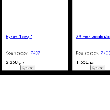
Букет "Гауді"
39 тюльпанів мік
7407
200
740
2 250
1 550
грн
грн
Купити
Купити