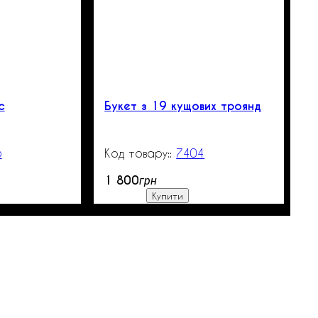
с
Букет з 19 кущових троянд
5
99999
7404
3000
1 800
грн
Купити