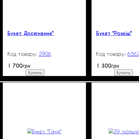
Букет Досягнення"
Букет "Розкіш"
2906
99999
656
1 700
1 300
грн
грн
Купити
Купити