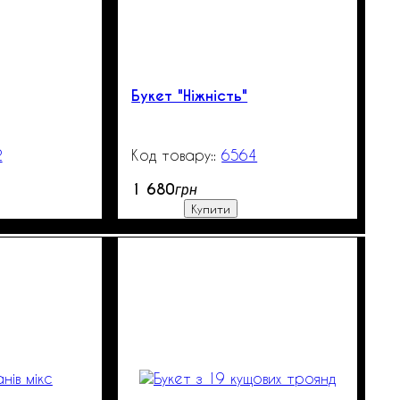
Букет "Ніжність"
2
99999
6564
99999
1 680
грн
Купити