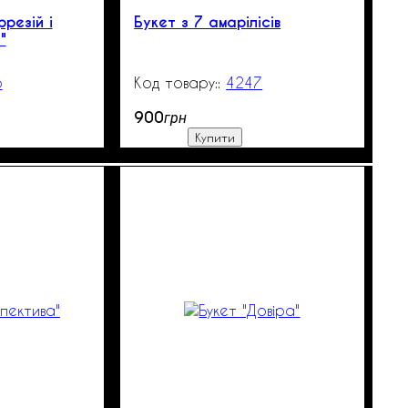
фрезій і
Букет з 7 амарілісів
"
6
250
4247
99999
900
грн
Купити