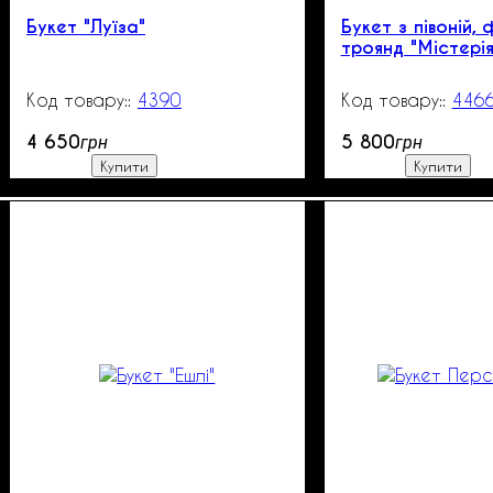
Букет "Луїза"
Букет з півоній, 
троянд "Містерія
4390
270
446
4 650
5 800
грн
грн
Купити
Купити